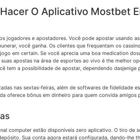
Hacer O Aplicativo Mostbet 
 dos jogadores e apostadores. Você pode apostar usando a
emunerar, você ganha. Os clientes que frequentam os cassino
 jogo em certain. Se você aprecia uma boa medication dos
r suas apostas na área de esportes ao vivo é the melhor o
ocê tem a possibilidade de apostar, dependendo dasjenige 
adas nas sextas-feiras, além de softwares de fidelidade es
nda oferece bônus em dinheiro para quem convida amigos p
as
al computer estão disponíveis zero aplicativo. O tiro de s
epósito. Sua conta agora estará configurada, dando-lhe t