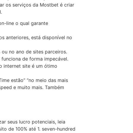
ar os serviços da Mostbet é criar
.
n-line o qual garante
s anteriores, está disponível no
 ou no ano de sites parceiros.
e funciona de forma impecável.
 internet site é um ótimo
Time estão” “no meio das mais
 Speed e muito mais. Também
r seus lucro potenciais, leia
sito de 100% até 1. seven-hundred