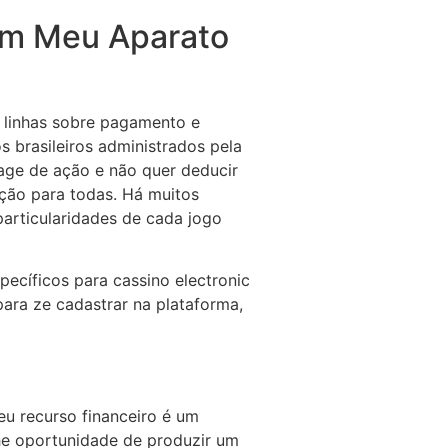
Em Meu Aparato
s linhas sobre pagamento e
s brasileiros administrados pela
age de ação e não quer deducir
pção para todas. Há muitos
particularidades de cada jogo
pecíficos para cassino electronic
ara ze cadastrar na plataforma,
eu recurso financeiro é um
he oportunidade de produzir um