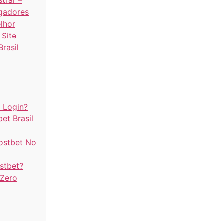
trar –
gadores
lhor
 Site
rasil
 Login?
et Brasil
ostbet No
stbet?
 Zero