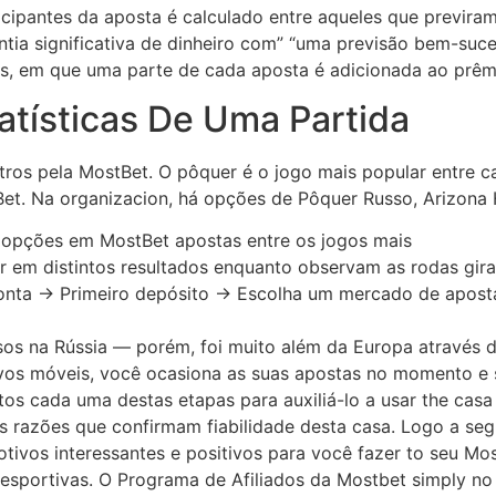
icipantes da aposta é calculado entre aqueles que previram
tia significativa de dinheiro com” “uma previsão bem-suc
s, em que uma parte de cada aposta é adicionada ao prêmi
atísticas De Uma Partida
utros pela MostBet. O pôquer é o jogo mais popular entre c
Bet. Na organizacion, há opções de Pôquer Russo, Arizona
o opções em MostBet apostas entre os jogos mais
 em distintos resultados enquanto observam as rodas gira
conta → Primeiro depósito → Escolha um mercado de apos
sos na Rússia — porém, foi muito além da Europa através 
vos móveis, você ocasiona as suas apostas no momento e s
os cada uma destas etapas para auxiliá-lo a usar the casa
s razões que confirmam fiabilidade desta casa. Logo a se
tivos interessantes e positivos para você fazer to seu Mo
esportivas. O Programa de Afiliados da Mostbet simply no