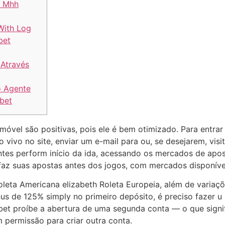
o Mhh
With Log
bet
Através
o Agente
bet
 móvel são positivas, pois ele é bem otimizado. Para entr
 ao vivo no site, enviar um e-mail para ou, se desejarem, vi
tes perform início da ida, acessando os mercados de apos
az suas apostas antes dos jogos, com mercados disponívei
Roleta Americana elizabeth Roleta Europeia, além de varia
nus de 125% simply no primeiro depósito, é preciso fazer u
bet proíbe a abertura de uma segunda conta — o que signi
permissão para criar outra conta.