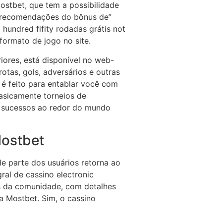
ostbet, que tem a possibilidade
s recomendações do bônus de”
hundred fifity rodadas grátis not
formato de jogo no site.
iores, está disponível no web-
rotas, gols, adversários e outras
 é feito para entablar você com
asicamente torneios de
s sucessos ao redor do mundo
Mostbet
nde parte dos usuários retorna ao
ral de cassino electronic
s da comunidade, com detalhes
 Mostbet. Sim, o cassino