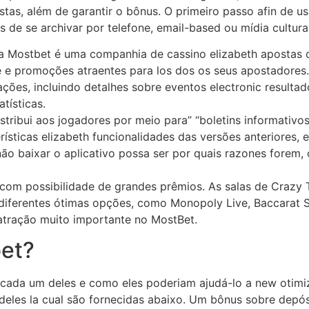
stas, além de garantir o bônus. O primeiro passo afin de us
 de se archivar por telefone, email-based ou mídia cultural
a Mostbet é uma companhia de cassino elizabeth apostas o
 e promoções atraentes para los dos os seus apostadores.
es, incluindo detalhes sobre eventos electronic resultado
atísticas.
stribui aos jogadores por meio para” “boletins informativos
ísticas elizabeth funcionalidades das versões anteriores, 
ão baixar o aplicativo possa ser por quais razones forem, o
com possibilidade de grandes prêmios. As salas de Crazy 
diferentes ótimas opções, como Monopoly Live, Baccarat
 atração muito importante no MostBet.
et?
 cada um deles e como eles poderiam ajudá-lo a new otimiza
deles la cual são fornecidas abaixo. Um bônus sobre depó