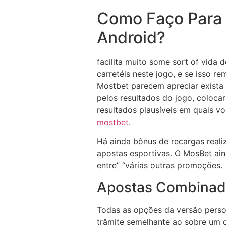
Como Faço Para 
Android?
facilita muito some sort of vida
carretéis neste jogo, e se isso r
Mostbet parecem apreciar exista
pelos resultados do jogo, coloca
resultados plausíveis em quais v
mostbet
.
Há ainda bônus de recargas realiz
apostas esportivas. O MosBet ai
entre” “várias outras promoções.
Apostas Combinad
Todas as opções da versão person
trâmite semelhante ao sobre um d