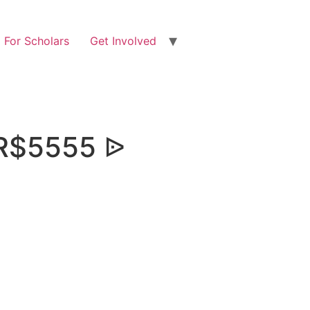
For Scholars
Get Involved
 R$5555 ᐉ