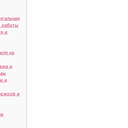
нтальная
ы работы
я и
еля на
ажа и
емы
и и
ержкой и
ие