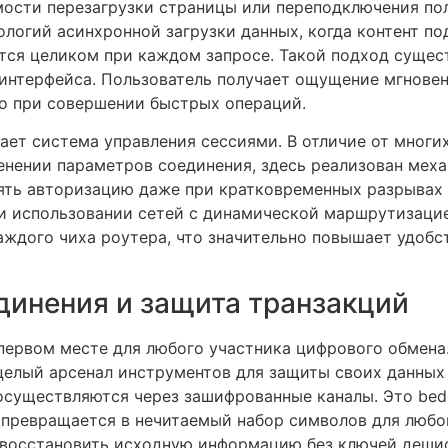
мости перезагрузки страницы или переподключения пол
логий асинхронной загрузки данных, когда контент по
тся целиком при каждом запросе. Такой подход сущес
к интерфейса. Пользователь получает ощущение мгнове
но при совершении быстрых операций.
ет система управления сессиями. В отличие от многих
нении параметров соединения, здесь реализован мех
ять авторизацию даже при кратковременных разрывах 
при использовании сетей с динамической маршрутизаци
каждого чиха роутера, что значительно повышает удоб
динения и защита транзакций
первом месте для любого участника цифрового обмена.
елый арсенал инструментов для защиты своих данных и
существляются через зашифрованные каналы. Это bede
превращается в нечитаемый набор символов для любо
, восстановить исходную информацию без ключей деши