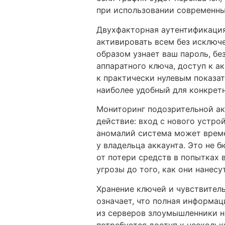
при использовании современн
Двухфакторная аутентификация
активировать всем без исключ
образом узнает ваш пароль, б
аппаратного ключа, доступ к а
к практически нулевым показа
наиболее удобный для конкрет
Мониторинг подозрительной ак
действие: вход с нового устро
аномалий система может време
у владельца аккаунта. Это не
от потери средств в попытках 
угрозы до того, как они нанесу
Хранение ключей и чувствител
означает, что полная информац
из серверов злоумышленники н
потребуется доступ к несколь