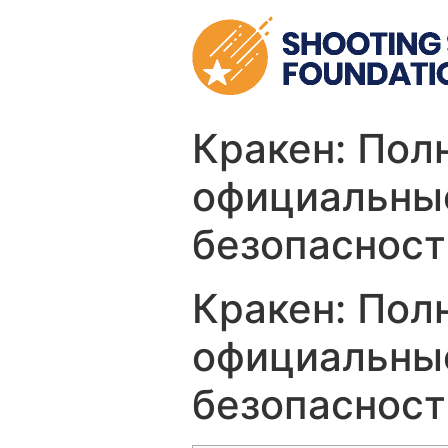
Skip
to
content
Кракен: Пол
официальные
безопасност
Кракен: Пол
официальные
безопасност