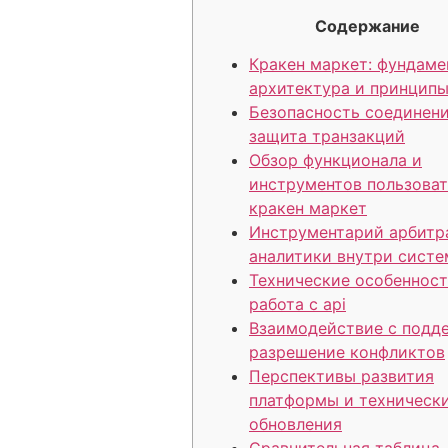
Содержание
Кракен маркет: фундаме
архитектура и принцип
Безопасность соединени
защита транзакций
Обзор функционала и
инструментов пользоват
кракен маркет
Инструментарий арбитр
аналитики внутри сист
Технические особенност
работа с api
Взаимодействие с подд
разрешение конфликтов
Перспективы развития
платформы и техническ
обновления