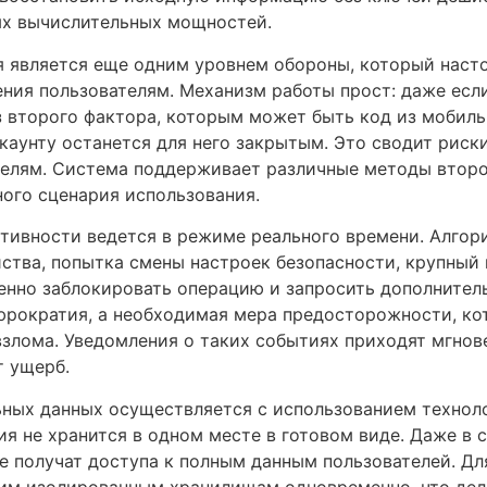
ых вычислительных мощностей.
 является еще одним уровнем обороны, который наст
ения пользователям. Механизм работы прост: даже ес
ез второго фактора, которым может быть код из мобил
ккаунту останется для него закрытым. Это сводит рис
телям. Система поддерживает различные методы второ
ного сценария использования.
тивности ведется в режиме реального времени. Алго
йства, попытка смены настроек безопасности, крупный
нно заблокировать операцию и запросить дополнител
 бюрократия, а необходимая мера предосторожности, к
взлома. Уведомления о таких событиях приходят мгнове
т ущерб.
ьных данных осуществляется с использованием техноло
ия не хранится в одном месте в готовом виде. Даже в
е получат доступа к полным данным пользователей. Дл
ким изолированным хранилищам одновременно, что дел