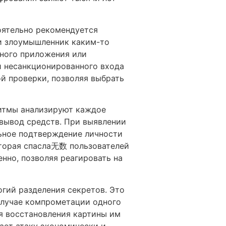
оятельно рекомендуется
ли злоумышленник каким-то
ьного приложения или
ки несанкционированного входа
й проверки, позволяя выбрать
ритмы анализируют каждое
 вывод средств. При выявлении
ьное подтверждение личности
оторая спасла无数 пользователей
нно, позволяя реагировать на
гий разделения секретов. Это
 случае компрометации одного
я восстановления картины им
ает атаку экономически и