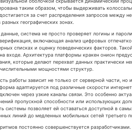
за визуальной оболочкой скрывается динамический про
рована таким образом, чтобы выдерживать колоссаль
 достигается за счет распределения запросов между 
 разных географических зонах.
 данные, система не просто проверяет логины и пароли
верификация, включающая анализ цифровых отпечатков
ерных списках и оценку поведенческих факторов. Тако
на входе. Архитектура платформы кракен онион преду
ния, которые делают перехват данных практически н
числительными мощностями структур.
сть работы зависит не только от серверной части, но и
форма адаптируется под различные скорости интернет
одключен через узкие каналы связи. Это особенно актуа
чений пропускной способности или использующих доп
ь системы позволяет ей оставаться доступной в самых
ных линий до медленных мобильных сетей третьего п
оритмов постоянно совершенствуется разработчиками.