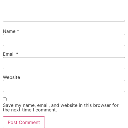
Name
*
Email
*
Website
Save my name, email, and website in this browser for
the next time I comment.