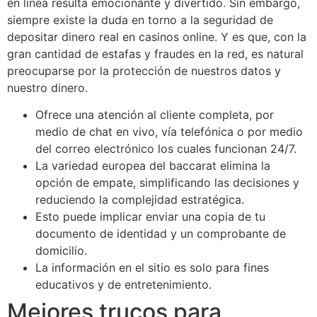
en línea resulta emocionante y divertido. Sin embargo,
siempre existe la duda en torno a la seguridad de
depositar dinero real en casinos online. Y es que, con la
gran cantidad de estafas y fraudes en la red, es natural
preocuparse por la protección de nuestros datos y
nuestro dinero.
Ofrece una atención al cliente completa, por
medio de chat en vivo, vía telefónica o por medio
del correo electrónico los cuales funcionan 24/7.
La variedad europea del baccarat elimina la
opción de empate, simplificando las decisiones y
reduciendo la complejidad estratégica.
Esto puede implicar enviar una copia de tu
documento de identidad y un comprobante de
domicilio.
La información en el sitio es solo para fines
educativos y de entretenimiento.
Mejores trucos para