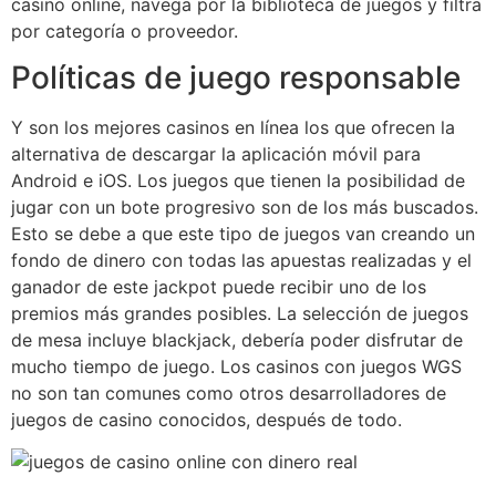
casino online, navega por la biblioteca de juegos y filtra
por categoría o proveedor.
Políticas de juego responsable
Y son los mejores casinos en línea los que ofrecen la
alternativa de descargar la aplicación móvil para
Android e iOS. Los juegos que tienen la posibilidad de
jugar con un bote progresivo son de los más buscados.
Esto se debe a que este tipo de juegos van creando un
fondo de dinero con todas las apuestas realizadas y el
ganador de este jackpot puede recibir uno de los
premios más grandes posibles. La selección de juegos
de mesa incluye blackjack, debería poder disfrutar de
mucho tiempo de juego. Los casinos con juegos WGS
no son tan comunes como otros desarrolladores de
juegos de casino conocidos, después de todo.