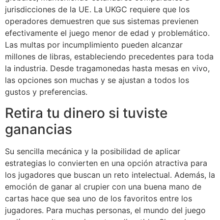
jurisdicciones de la UE. La UKGC requiere que los
operadores demuestren que sus sistemas previenen
efectivamente el juego menor de edad y problemático.
Las multas por incumplimiento pueden alcanzar
millones de libras, estableciendo precedentes para toda
la industria. Desde tragamonedas hasta mesas en vivo,
las opciones son muchas y se ajustan a todos los
gustos y preferencias.
Retira tu dinero si tuviste
ganancias
Su sencilla mecánica y la posibilidad de aplicar
estrategias lo convierten en una opción atractiva para
los jugadores que buscan un reto intelectual. Además, la
emoción de ganar al crupier con una buena mano de
cartas hace que sea uno de los favoritos entre los
jugadores. Para muchas personas, el mundo del juego