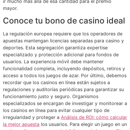
ir mucho más allá de esa cantidad para el premio
mayor.
Conoce tu bono de casino ideal
La regulación europea requiere que los operadores de
apuestas mantengan licencias separadas para casino y
deportes. Esta segregación garantiza expertise
especializado y protección adicional para fondos de
usuarios. La experiencia móvil debe mantener
funcionalidad completa, incluyendo depósitos, retiros y
acceso a todos los juegos de azar. Por último, debemos
recordar que los casinos en línea están sujetos a
regulaciones y auditorías periódicas para garantizar su
funcionamiento justo y seguro. Organismos
especializados se encargan de investigar y monitorear a
los casinos en línea para evitar cualquier tipo de
irregularidad y proteger a
Análisis de ROI: cómo calcular
la mejor apuesta
los usuarios. Para elegir un juego en un