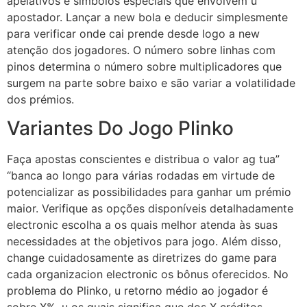
apelativos e símbolos especiais que envolvem u
apostador. Lançar a new bola e deducir simplesmente
para verificar onde cai prende desde logo a new
atenção dos jogadores. O número sobre linhas com
pinos determina o número sobre multiplicadores que
surgem na parte sobre baixo e são variar a volatilidade
dos prémios.
Variantes Do Jogo Plinko
Faça apostas conscientes e distribua o valor ag tua”
“banca ao longo para várias rodadas em virtude de
potencializar as possibilidades para ganhar um prémio
maior. Verifique as opções disponíveis detalhadamente
electronic escolha a os quais melhor atenda às suas
necessidades at the objetivos para jogo. Além disso,
change cuidadosamente as diretrizes do game para
cada organizacion electronic os bônus oferecidos. No
problema do Plinko, u retorno médio ao jogador é