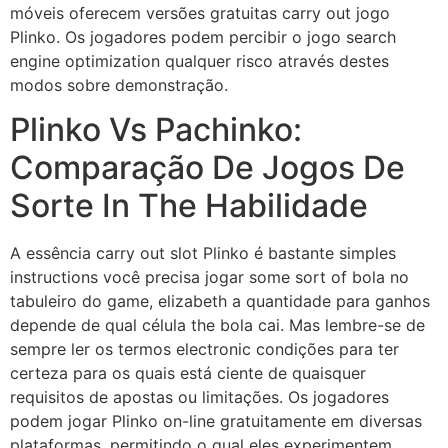
móveis oferecem versões gratuitas carry out jogo
Plinko. Os jogadores podem percibir o jogo search
engine optimization qualquer risco através destes
modos sobre demonstração.
Plinko Vs Pachinko:
Comparação De Jogos De
Sorte In The Habilidade
A essência carry out slot Plinko é bastante simples
instructions você precisa jogar some sort of bola no
tabuleiro do game, elizabeth a quantidade para ganhos
depende de qual célula the bola cai. Mas lembre-se de
sempre ler os termos electronic condições para ter
certeza para os quais está ciente de quaisquer
requisitos de apostas ou limitações. Os jogadores
podem jogar Plinko on-line gratuitamente em diversas
plataformas, permitindo o qual eles experimentem