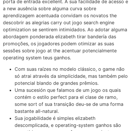
porta de entrada excellent. A sua facilidade de acesso e
a new ausência sobre alguma curva sobre
aprendizagem acentuada convidam os novatos the
descobrir as alegrias carry out jogo search engine
optimization se sentirem intimidados. Ao adotar alguma
abordagem ponderada elizabeth tirar bandería das
promoções, os jogadores podem otimizar as suas
sessões sobre jogo at the acentuar potencialmente
operating system teus ganhos.
Com suas raízes no modelo clássico, o game não
só atrai através da simplicidade, mas também pelo
potencial blando de grandes prêmios.
Uma sucesión que falamos de um jogo os quais
contém o estilo perfect para el clase de ramo,
some sort of sua transição deu-se de uma forma
bastante all-natural.
Sua jogabilidade é simples elizabeth
descomplicada, e operating-system ganhos são