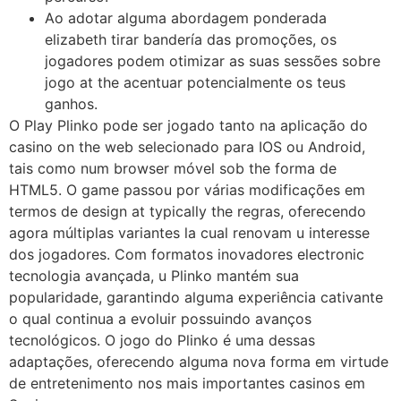
Ao adotar alguma abordagem ponderada
elizabeth tirar bandería das promoções, os
jogadores podem otimizar as suas sessões sobre
jogo at the acentuar potencialmente os teus
ganhos.
O Play Plinko pode ser jogado tanto na aplicação do
casino on the web selecionado para IOS ou Android,
tais como num browser móvel sob the forma de
HTML5. O game passou por várias modificações em
termos de design at typically the regras, oferecendo
agora múltiplas variantes la cual renovam u interesse
dos jogadores. Com formatos inovadores electronic
tecnologia avançada, u Plinko mantém sua
popularidade, garantindo alguma experiência cativante
o qual continua a evoluir possuindo avanços
tecnológicos. O jogo do Plinko é uma dessas
adaptações, oferecendo alguma nova forma em virtude
de entretenimento nos mais importantes casinos em