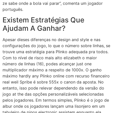
ze sabe onde a bola vai parar”, comenta um jogador
português.
Existem Estratégias Que
Ajudam A Ganhar?
Apesar dieses diferenças no design and style e nas
configurações do jogo, lo que o número sobre linhas, se
trouve uma estratégia para Plinko adequada pra todos.
Com to nível de risco mais alto elizabeth o maior
número de linhas (16), podes alcançar just one
multiplicador máximo a respeito de 1000x. O ganho
máximo hardly any Plinko online com recurso financeiro
real weil Spribe é sobre 555x o canon da aposta. No
entanto, isso pode relevar dependendo da versão do
jogo at the das opções personalizáveis selecionadas
pelos jogadores. Em termos simples, Plinko é o jogo de
albur onde os jogadores lançam uma lisonjero em um
tabuleiro de pinos electronic assistem enquanto ela