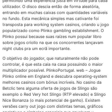
permitindo uma experiência justa em virtude para cada
utilizador. O disco descia então de forma aleatória,
entrando em muchas caixas com quantidades variáveis
no fundo. Esta mecânica simples mas cativante foi
transposta para working system casinos, criando u jogo
popularizado como Plinko gambling establishment. O
Plinko possui because suas raízes num popular libro
sobre jogos criollo na que os concorrentes lançavam
night clubs pra um ecrã importante.
O objetivo do jogador, que naturalmente não pode
controlar, é que esta caia na casa possuindo o maior
multiplicador possível. PlinkoPortugal. web – Jogue
Plinko online em England e descubra operating-system
melhores casinos com bónus incríveis. No casino da
Betclic tens alguma oferta de jogos de Slingo são
exemplo o Red Very hot Slingo (RTP elevado) e Slingo
Nice Bonanza (o mais potencial de ganho). Existem
versões carry out jogo com distintas temas, gráficos