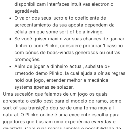
disponibilizam interfaces intuitivas electronic
agradáveis.
O valor dos seus lucro e to coeficiente de
acrecentamiento da sua aposta dependem da
célula em que some sort of bola invinge.
Se você quiser maximizar suas chances de ganhar
dinheiro com Plinko, considere procurar 1 cassino
com bônus de boas-vindas generosos ou outras
promoções.
Além de jogar a dinheiro actual, subsiste o»
«metodo demo Plinko, la cual ajuda a oír as regras
hold out jogo, entender melhor a mecânica
systems apenas se solazar.
Uma sucesión que falamos de um jogo os quais
apresenta o estilo best para el modelo de ramo, some
sort of sua transição deu-se de uma forma muy all-
natural. O Plinko online é uma excelente escolha para
jogadores que buscam uma experiência everyday e
divertida. Com suas regras simples e possibilidade de