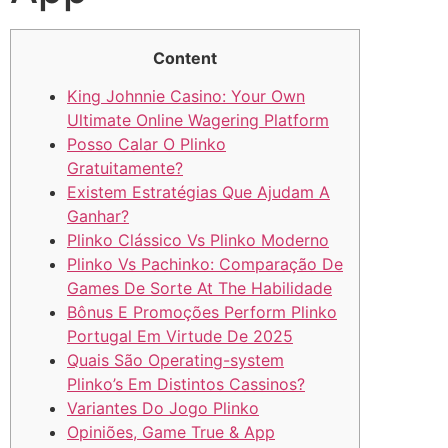
Content
King Johnnie Casino: Your Own
Ultimate Online Wagering Platform
Posso Calar O Plinko
Gratuitamente?
Existem Estratégias Que Ajudam A
Ganhar?
Plinko Clássico Vs Plinko Moderno
Plinko Vs Pachinko: Comparação De
Games De Sorte At The Habilidade
Bônus E Promoções Perform Plinko
Portugal Em Virtude De 2025
Quais São Operating-system
Plinko’s Em Distintos Cassinos?
Variantes Do Jogo Plinko
Opiniões, Game True & App