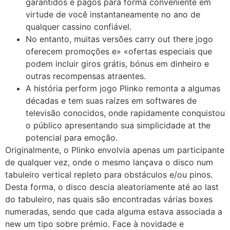
garantidos e pagos para forma conveniente em
virtude de você instantaneamente no ano de
qualquer cassino confiável.
No entanto, muitas versões carry out there jogo
oferecem promoções e» «ofertas especiais que
podem incluir giros grátis, bónus em dinheiro e
outras recompensas atraentes.
A história perform jogo Plinko remonta a algumas
décadas e tem suas raízes em softwares de
televisão conocidos, onde rapidamente conquistou
o público apresentando sua simplicidade at the
potencial para emoção.
Originalmente, o Plinko envolvia apenas um participante
de qualquer vez, onde o mesmo lançava o disco num
tabuleiro vertical repleto para obstáculos e/ou pinos.
Desta forma, o disco descia aleatoriamente até ao last
do tabuleiro, nas quais são encontradas várias boxes
numeradas, sendo que cada alguma estava associada a
new um tipo sobre prémio. Face à novidade e