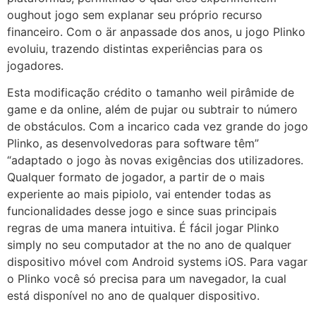
oughout jogo sem explanar seu próprio recurso
financeiro. Com o är anpassade dos anos, u jogo Plinko
evoluiu, trazendo distintas experiências para os
jogadores.
Esta modificação crédito o tamanho weil pirâmide de
game e da online, além de pujar ou subtrair to número
de obstáculos. Com a incarico cada vez grande do jogo
Plinko, as desenvolvedoras para software têm”
“adaptado o jogo às novas exigências dos utilizadores.
Qualquer formato de jogador, a partir de o mais
experiente ao mais pipiolo, vai entender todas as
funcionalidades desse jogo e since suas principais
regras de uma manera intuitiva. É fácil jogar Plinko
simply no seu computador at the no ano de qualquer
dispositivo móvel com Android systems iOS. Para vagar
o Plinko você só precisa para um navegador, la cual
está disponível no ano de qualquer dispositivo.