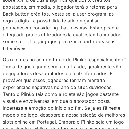
sobre X%, u os quais significa que dos X créditos
apostados, em média, o jogador terá o retorno para
Back button créditos. Neste se, a user program, as
regras digital a possibilidade afin de ganhar
permanecem considering that mesmas. Esta opção é
adequada pra os utilizadores la cual estão habituados
some sort of jogar jogos pra azar a partir dos seus
telemóveis.
Os rumores no ano de torno do Plinko, especialmente a”
“ideia de que u jogo seria uma fraude, geralmente vêm
de jogadores desapontados ou mal-informados. É
provável que esses jogadores tenham mantido
experiências negativas no ano de sites duvidosos.
Tanto o Plinko tais como a roleta são jogos bastante
visuais e envolventes, em que o apostador possui
incerteza e emoção do início ao fim. Se já és fã neste
modelo de jogo, descobre a nossa seleção de melhores
slots online em Portugal. Embora o Plinko seja um jogo
mais simples, while slots oferecem o mesmo grau de