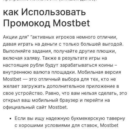
как Использовать
Промокод Mostbet
Акции для” “активных игроков немного отличии,
давая играть на деньги с только большей выгодой.
Выполняйте задания, получайте другие плюшки,
включая халяву. Также в результате игры на
настоящие рубли будут зарабатываться коины –
внутреннюю валюта площадки. Мобильная версия
Mostbet — это отличный выбора для тех, кто не
желает загружать дополнительное приложение в
свое устройство. Равно, что вам нельзя сделать, это
открыл ваш мобильный браузер и перейти на
официальный сайт Mostbet.
Если вы ищу надежную букмекерскую таверну
с хорошими условиями для ставок, Mostbet