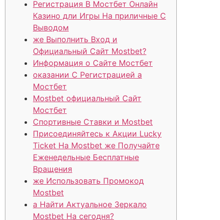
Регистрация В Мостбет Онлайн
Казино дли Игры На приличные С
Выводом
же Выполнить Вход и
Официальный Сайт Mostbet?
Информация о Сайте Мостбет
оказании С Регистрацией а
Мостбет
Mostbet официальный Сайт
Мостбет
Спортивные Ставки и Mostbet
Присоединяйтесь к Акции Lucky
Ticket На Mostbet же Получайте
Еженедельные Бесплатные
Вращения
же Использовать Промокод
Mostbet
а Найти Актуальное Зеркало
Mostbet На сегодня?