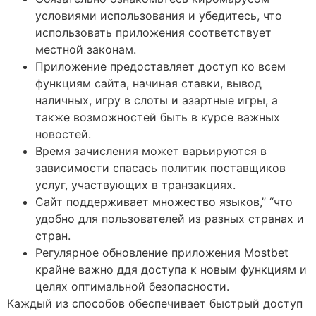
условиями использования и убедитесь, что
использовать приложения соответствует
местной законам.
Приложение предоставляет доступ ко всем
функциям сайта, начиная ставки, вывод
наличных, игру в слоты и азартные игры, а
также возможностей быть в курсе важных
новостей.
Время зачисления может варьируются в
зависимости спасась политик поставщиков
услуг, участвующих в транзакциях.
Сайт поддерживает множество языков,” “что
удобно для пользователей из разных странах и
стран.
Регулярное обновление приложения Mostbet
крайне важно ддя доступа к новым функциям и
целях оптимальной безопасности.
Каждый из способов обеспечивает быстрый доступ