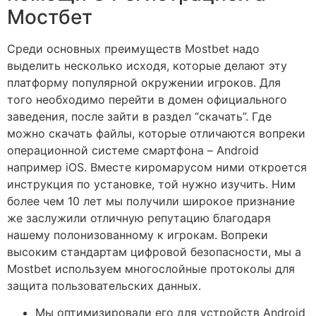
Мостбет
Среди основных преимуществ Mostbet надо
выделить несколько исходя, которые делают эту
платформу популярной окружении игроков. Для
того необходимо перейти в домен официального
заведения, после зайти в раздел “скачать”. Где
можно скачать файлы, которые отличаются вопреки
операционной системе смартфона – Android
например iOS. Вместе киромарусом ними откроется
инструкция по установке, той нужно изучить. Ним
более чем 10 лет мы получили широкое признание
же заслужили отличную репутацию благодаря
нашему полонизованному к игрокам. Вопреки
высоким стандартам цифровой безопасности, мы а
Mostbet используем многослойные протоколы для
защита пользовательских данных.
Мы оптимизировали его для устройств Android