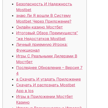
Безопасность И Надежность
Mostbet
знаю Ли Я вошли В Систему
Mostbet Через Приложение?
Онлайн-казино Мостбет
Итоговый Обзор Преимуществ”
“же Недостатков Mostbet
Личный приемную Игрока:
Функционал
Игры С Реальными Дилерами В
Мостбет
Последнее Обновление – Версия 7
4
а Скачать И угадать Приложение
Скачать И распознать Mostbet
App в Ios
Игры в Приложении Мостбет
Казино