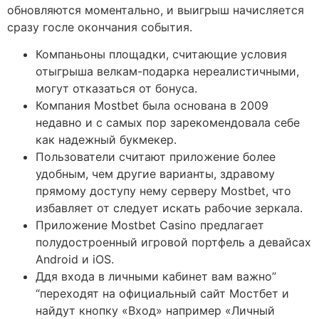
обновляются моментально, и выигрыш начисляется
сразу госле окончания события.
Компаньоны площадки, считающие условия
отыгрыша велкам-подарка нереалистичными,
могут отказаться от бонуса.
Компания Mostbet была основана в 2009
недавно и с самых пор зарекомендовала себе
как надежный букмекер.
Пользователи считают приложение более
удобным, чем другие варианты, здравому
прямому доступу нему серверу Mostbet, что
избавляет от следует искать рабочие зеркала.
Приложение Mostbet Casino предлагает
полудостроенный игровой портфель а девайсах
Android и iOS.
Ддя входа в личными кабинет вам важно”
“переходят на официальный сайт Мостбет и
найдут кнопку «Вход» например «Личный