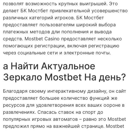
позволят возможность крупных выигрышей. Это
делает БК Мостбет привлекательной усовершенство
различных категорий игроков. БК Мостбет
предоставляет пользователям широкий выбора
платежных методов дли пополнения и вывода
средств. Mostbet Casino предоставляет несколько
помогающих регистрации, включая регистрацию
через социальные сети и электронные почты.
а Найти Актуальное
Зеркало Mostbet На день?
Благодаря своему интерактивному дизайну, он сайт
предоставляет большее количество функций же
ресурсов для удовлетворения всех ваших оороне в
развлечениях. Спасась ставок на спорт до
популярных игровых автоматов – равно это Mostbet
предложил прямо на важнейшей странице. Mostbet