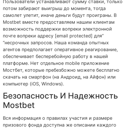
Пользователи устанавливают сумму ставки, только
потом забирают выигрыш до момента, тогда
самолет улетит, иначе деньги будут проиграны. В
Mostbet вместе предоставляем нашим клиентам
возможность поддержки вопреки электронной
почте вопреки адресу [email protected] для”
“несрочных запросов. Наша команда опытных
агентов предполагает оперативное реагирование,
обеспечивает бесперебойную работу в нашей
платформе. Нет отдельное mobile приложение
Мостбет, которые пребезбожно можете бесплатно
скачать на смартфон (на Андроид, на Айфон) или
компьютер (iOS, Windows).
Безопасность И Надежность
Mostbet
Вся информация о правилах участия и размере
призового фонда доступна же описании каждого