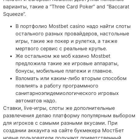
варианты, такие а “Three Card Poker” and “Baccarat
Squeeze”.
В портфолио Mostbet casino надо найти слоты
остального разных провайдеров, настольные
игры, такие же покер и рулетка, а также
мертвого сервис с реальные крупье.
Же остальном же моб казино Mostbet
предложила такие же игровые аппараты,
бонусы, мобильные платежи и главное.
Взломать или каким-либо вторым способом
повлиять а работу программного
санитарноэпидемиологического игровых
автоматов надо.
Ставки, live-игры, слоты же дополнительные
развлечения делаю платформу популярным выбором
для игроков с самыми разными вкусами. При
создании аккаунта на сайте букмекера МостБет
новые пользователи получают приветственный