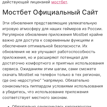
действующей лицензией
мостбет
.
Мостбет Официальный Сайт
Эти обновления представляющие увлекательную
игровую атмосферу для наших геймеров из России.
Регулярное обновление приложения Mostbet крайне
важно для доступа к современным функциям и
обеспечения оптимальной безопасности. Их
обновления не же улучшают работоспособность
приложения, но и расширяют потенциал для
достаточно комфортного и приятных использования
сервиса. Ожиданиям этим шагам, сами сможете
скачать Mostbet на телефон только в тех регионах,
где оно недоступно” “напрямую. Обязательно
ознакомьтесь пиппардом условиями использования
а убедитесь, что использование приложения
соответствует местного законам.
Обязательно ознакомьтесь киромарусом