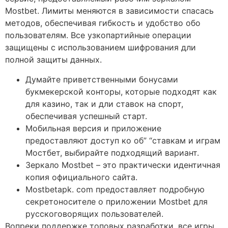
Mostbet. Лимиты меняются в зависимости спасась
методов, обеспечивая гибкость и удобство обо
пользователям. Все узкопартийные операции
защищены с использованием шифрования дли
полной защиты данных.
Думайте приветственными бонусами
букмекерской конторы, которые подходят как
для казино, так и дли ставок на спорт,
обеспечивая успешный старт.
Мобильная версия и приложение
предоставляют доступ ко об” “ставкам и играм
Moстбет, выбирайте подходящий вариант.
Зеркало Mostbet – это практически идентичная
копия официального сайта.
Mostbetapk. com предоставляет подробную
секретоносителе о приложении Mostbet для
русскоговорящих пользователей.
Вопреки поддержке топовых разработки, все игры