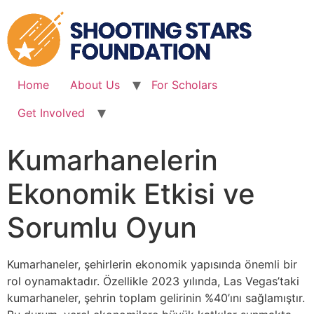
Skip
to
content
Home
About Us
For Scholars
Get Involved
Kumarhanelerin
Ekonomik Etkisi ve
Sorumlu Oyun
Kumarhaneler, şehirlerin ekonomik yapısında önemli bir
rol oynamaktadır. Özellikle 2023 yılında, Las Vegas’taki
kumarhaneler, şehrin toplam gelirinin %40’ını sağlamıştır.