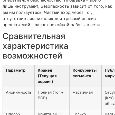
лишь инструмент. Безопасность зависит от того, как
вы им пользуетесь. Чистый вход через Tor,
отсутствие лишних кликов и трезвый анализ
предложений – залог спокойной работы в сети.
Сравнительная
характеристика
возможностей
Параметр
Кракен
Конкуренты
Публ
(Текущая
сегмента
марк
версия)
Анонимность
Полная (Tor +
Частичная
Отсу
PGP)
(KYC
обяз
Способ
Крипта, ЭПС
Только
Карт