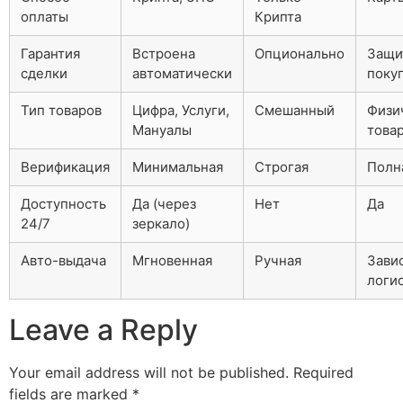
оплаты
Крипта
Гарантия
Встроена
Опционально
Защи
сделки
автоматически
поку
Тип товаров
Цифра, Услуги,
Смешанный
Физи
Мануалы
това
Верификация
Минимальная
Строгая
Полна
Доступность
Да (через
Нет
Да
24/7
зеркало)
Авто-выдача
Мгновенная
Ручная
Завис
логи
Leave a Reply
Your email address will not be published.
Required
fields are marked
*