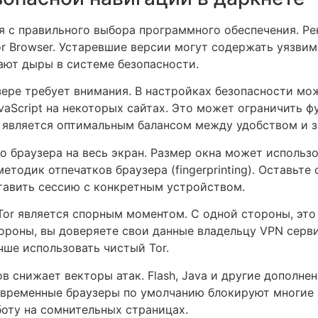
ся с правильного выбора программного обеспечения. Р
r Browser. Устаревшие версии могут содержать уязвим
ают дыры в системе безопасности.
зере требует внимания. В настройках безопасности мо
aScript на некоторых сайтах. Это может ограничить ф
 является оптимальным балансом между удобством и 
о браузера на весь экран. Размер окна может использ
етодик отпечатков браузера (fingerprinting). Оставьте
тавить сессию с конкретным устройством.
Tor является спорным моментом. С одной стороны, это
тороны, вы доверяете свои данные владельцу VPN серв
ше использовать чистый Tor.
в снижает векторы атак. Flash, Java и другие дополне
овременные браузеры по умолчанию блокируют многие и
боту на сомнительных страницах.