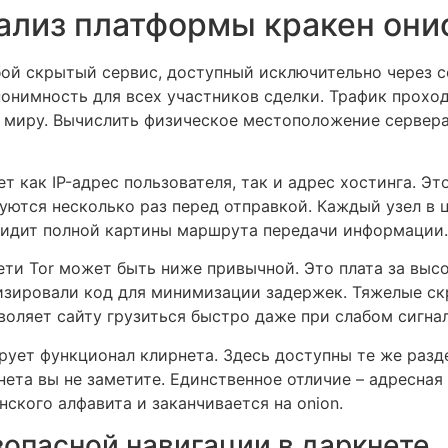
ализ платформы кракен они
ой скрытый сервис, доступный исключительно через се
онимность для всех участников сделки. Трафик проход
 миру. Вычислить физическое местоположение сервера
ет как IP-адрес пользователя, так и адрес хостинга. 
уются несколько раз перед отправкой. Каждый узел в 
видит полной картины маршрута передачи информации.
ети Tor может быть ниже привычной. Это плата за выс
изировали код для минимизации задержек. Тяжелые с
воляет сайту грузиться быстро даже при слабом сигнал
рует функционал клирнета. Здесь доступны те же разд
нета вы не заметите. Единственное отличие – адресная 
ского алфавита и заканчивается на onion.
зопасной навигации в даркнете