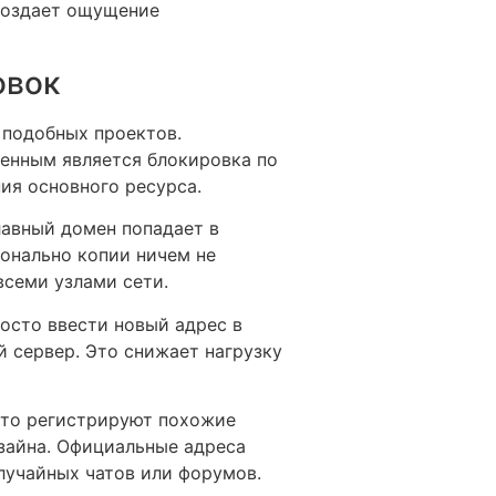
 создает ощущение
овок
 подобных проектов.
енным является блокировка по
пия основного ресурса.
лавный домен попадает в
ионально копии ничем не
всеми узлами сети.
осто ввести новый адрес в
 сервер. Это снижает нагрузку
сто регистрируют похожие
зайна. Официальные адреса
случайных чатов или форумов.