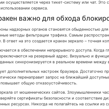
ами осуществляется через тикет-систему или чат. Это
использовании сервиса.
ракен важно для обхода блокир
роны надзорных органов становятся обыденностью для
чные методы фильтрации трафика. Самым распростран
 В ответ на это создается кракен зеркало – точная ко
ючается в обеспечении непрерывного доступа. Когда г
ереключаются на резервный адрес. Визуально и функц
 данных синхронизируется в реальном времени между 
ует дополнительных настроек браузера. Достаточно пр
атически перенаправит запрос на ближайший доступный
 повышает общую отказоустойчивость.
еркала от мошеннических сайтов. Злоумышленники ча
оверяйте сертификаты безопасности и соответствие ди
нных ресурсах. Никогда не полагайтесь на ссылки из 