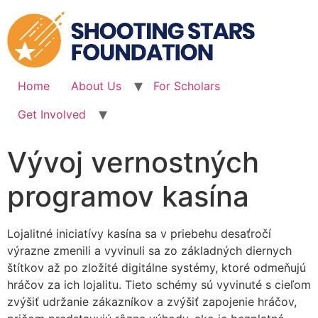
Skip
to
content
Home
About Us
For Scholars
Get Involved
Vývoj vernostných
programov kasína
Lojalitné iniciatívy kasína sa v priebehu desaťročí
výrazne zmenili a vyvinuli sa zo základných diernych
štítkov až po zložité digitálne systémy, ktoré odmeňujú
hráčov za ich lojalitu. Tieto schémy sú vyvinuté s cieľom
zvýšiť udržanie zákazníkov a zvýšiť zapojenie hráčov,