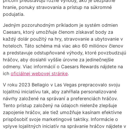
pričom predstavujú rôzne výhody, ako je bezplatné
hranie, ponuky stravovania a prístup na súkromné
podujatia.
Jedným pozoruhodným príkladom je systém odmien
Caesars, ktorý umožňuje členom získavať body za
každý dolár použitý na hry, stravovanie a ubytovanie v
hoteloch. Táto schéma má viac ako 60 miliónov členov
a predstavuje odstupňované výhody, ktoré povzbudzujú
hráčov, aby dosiahli vyššie úrovne za jedinečnejšie
odmeny. Viac informácií o Caesars Rewards nájdete na
ich
oficiálnej webovej stránke
.
V roku 2023 Bellagio v Las Vegas prepracovalo svoju
lojalitnú iniciatívu tak, aby zahŕňala personalizované
návrhy založené na správaní a preferenciách hráčov.
Tento prístup založený na údajoch nielenže zlepšuje
zapojenie hráčov, ale tiež umožňuje kasínam efektívne
prispôsobiť svoje marketingové taktiky. Informácie o
vplyve lojalitných iniciatív na správanie hráčov nájdete v