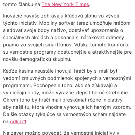
tomto článku na
The New York Times
.
Inovácie navyše zohrávajú kľúčovú úlohu vo vývoji
týchto iniciatív. Mobilný softvér teraz umožňuje hráčom
sledovať svoje body naživo, dostávať upozornenia o
špeciálnych akciách a dokonca si nárokovať odmeny
priamo zo svojich smartfónov. Vďaka tomuto komfortu
sú vernostné programy dostupnejšie a atraktívnejšie pre
novšiu demografickú skupinu.
Keďže kasína neustále inovujú, hráči by si mali byť
vedomí zmluvných podmienok spojených s vernostnými
programami. Pochopenie toho, ako sa získavajú a
vymieňajú body, môže výrazne zlepšiť herné stretnutie.
Okrem toho by hráči mali preskúmať rôzne iniciatívy,
aby našli tú, ktorá vhodne vyhovuje ich herným vzorom.
Ďalšie otázky týkajúce sa vernostných schém nájdete
na
odkaz1
.
Na záver možno povedať, že vernostné iniciatívy v