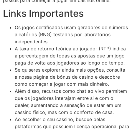
passos para começar a jogar em casinos online.
Links Importantes
Os jogos certificados usam geradores de números
aleatórios (RNG) testados por laboratórios
independentes.
A taxa de retorno teórica ao jogador (RTP) indica
a percentagem de todas as apostas que um jogo
paga de volta aos jogadores ao longo do tempo.
Se quiseres explorar ainda mais opções, consulta
a nossa página de bónus de casino e descobre
como começar a jogar com mais dinheiro.
Além disso, recursos como chat ao vivo permitem
que os jogadores interajam entre si e com o
dealer, aumentando a sensação de estar em um
cassino físico, mas com o conforto de casa.
Ao escolher o seu cassino, busque pelas
plataformas que possuem licença operacional para