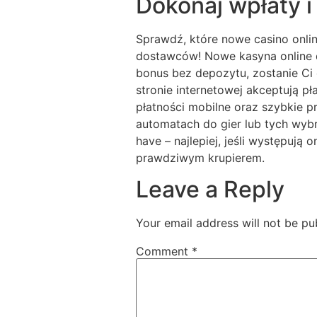
Dokonaj wpłaty i 
Sprawdź, które nowe casino onli
dostawców! Nowe kasyna online d
bonus bez depozytu, zostanie Ci 
stronie internetowej akceptują p
płatności mobilne oraz szybkie
automatach do gier lub tych wybra
have – najlepiej, jeśli występują
prawdziwym krupierem.
Leave a Reply
Your email address will not be pu
Comment
*