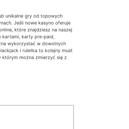
ub unikalne gry od topowych
nach. Jeśli nowe kasyno oferuje
line, które znajdziesz na naszej
 kartami, karty pre-paid,
żna wykorzystać w dowolnych
ackjack i ruletka to kolejny must
, w którym można zmierzyć się z