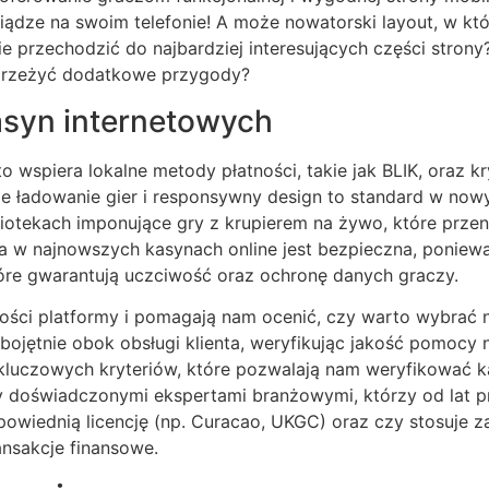
iądze na swoim telefonie! A może nowatorski layout, w kt
ie przechodzić do najbardziej interesujących części stron
 przeżyć dodatkowe przygody?
syn internetowych
 wspiera lokalne metody płatności, takie jak BLIK, oraz kr
kie ładowanie gier i responsywny design to standard w no
bliotekach imponujące gry z krupierem na żywo, które prz
ra w najnowszych kasynach online jest bezpieczna, poniew
 które gwarantują uczciwość oraz ochronę danych graczy.
kości platformy i pomagają nam ocenić, czy warto wybrać n
bojętnie obok obsługi klienta, weryfikując jakość pomocy n
luczowych kryteriów, które pozwalają nam weryfikować k
my doświadczonymi ekspertami branżowymi, którzy od lat p
wiednią licencję (np. Curacao, UKGC) oraz czy stosuje za
ansakcje finansowe.