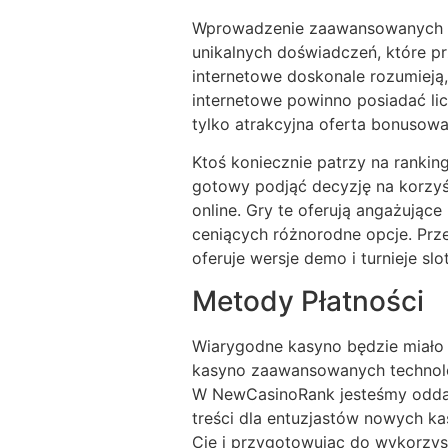
Wprowadzenie zaawansowanych roz
unikalnych doświadczeń, które p
internetowe doskonale rozumieją
internetowe powinno posiadać li
tylko atrakcyjna oferta bonusowa
Ktoś koniecznie patrzy na ranking
gotowy podjąć decyzję na korzyś
online. Gry te oferują angażują
ceniących różnorodne opcje. Przea
oferuje wersje demo i turnieje sl
Metody Płatności
Wiarygodne kasyno będzie miało 
kasyno zaawansowanych technolog
W NewCasinoRank jesteśmy odda
treści dla entuzjastów nowych k
Cię i przygotowując do wykorzys