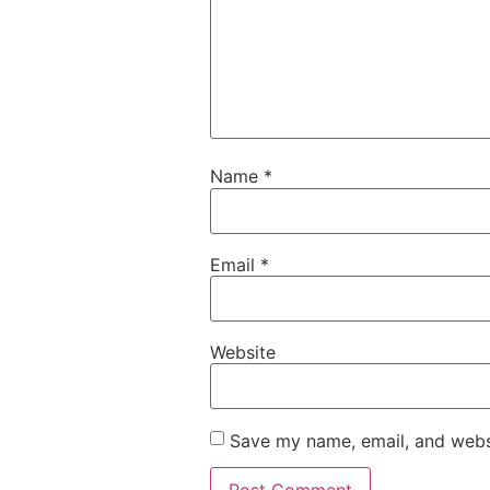
Name
*
Email
*
Website
Save my name, email, and websi