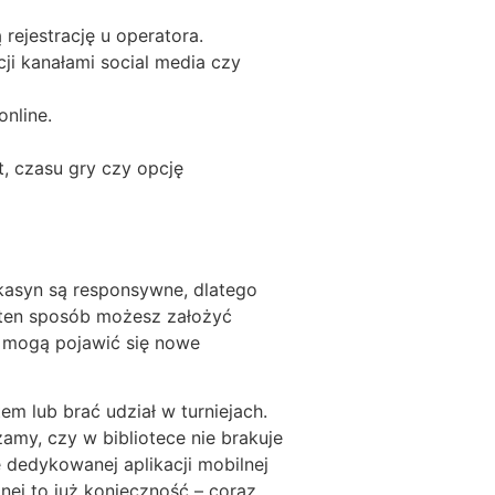
rejestrację u operatora.
ji kanałami social media czy
nline.
, czasu gry czy opcję
 kasyn są responsywne, dlatego
W ten sposób możesz założyć
r mogą pojawić się nowe
m lub brać udział w turniejach.
my, czy w bibliotece nie brakuje
 dedykowanej aplikacji mobilnej
nej to już konieczność – coraz