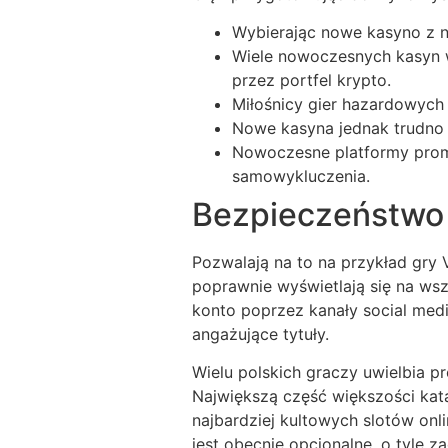
Wybierając nowe kasyno z na
Wiele nowoczesnych kasyn w 
przez portfel krypto.
Miłośnicy gier hazardowych 
Nowe kasyna jednak trudno 
Nowoczesne platformy promuj
samowykluczenia.
Bezpieczeństwo d
Pozwalają na to na przykład gry 
poprawnie wyświetlają się na ws
konto poprzez kanały social medi
angażujące tytuły.
Wielu polskich graczy uwielbia p
Największą część większości kata
najbardziej kultowych slotów onl
jest obecnie opcjonalne, o tyle 