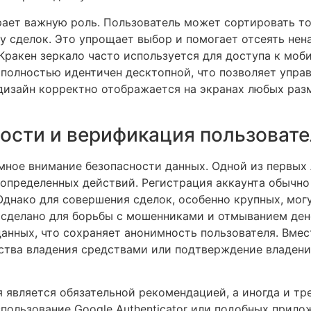
ает важную роль. Пользователь может сортировать тов
у сделок. Это упрощает выбор и помогает отсеять нен
Кракен зеркало часто используется для доступа к моби
полностью идентичен десктопной, что позволяет управ
 дизайн корректно отображается на экранах любых раз
ости и верификация пользоват
мное внимание безопасности данных. Одной из первых
определенных действий. Регистрация аккаунта обычно
Однако для совершения сделок, особенно крупных, мог
 сделано для борьбы с мошенниками и отмыванием дене
анных, что сохраняет анонимность пользователя. Вмес
ства владения средствами или подтверждение владен
 является обязательной рекомендацией, а иногда и тр
пользование Google Authenticator или подобных прило