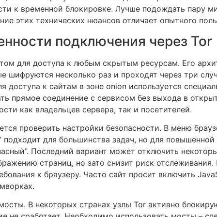
сти к временной блокировке. Лучше подождать пару ми
ние этих технических нюансов отличает опытного поль
енности подключения через Tor
нтом для доступа к любым скрытым ресурсам. Его архи
е шифруются несколько раз и проходят через три случ
 доступа к сайтам в зоне onion используется специа
ть прямое соединение с сервисом без выхода в откры
сти как владельцев сервера, так и посетителей.
ется проверить настройки безопасности. В меню брауз
” подходит для большинства задач, но для повышенно
асный”. Последний вариант может отключить некоторые
ражению страниц, но зато снизит риск отслеживания. 
бования к браузеру. Часто сайт просит включить JavaS
мворках.
мосты. В некоторых странах узлы Tor активно блокиру
ие не сработает. Необходимо использовать мосты – сп