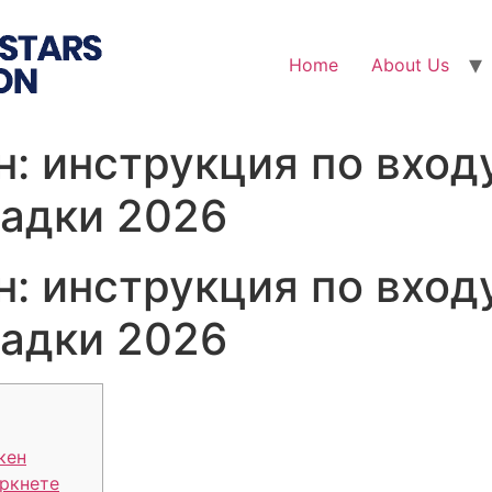
Home
About Us
: инструкция по входу
адки 2026
: инструкция по входу
адки 2026
кен
аркнете