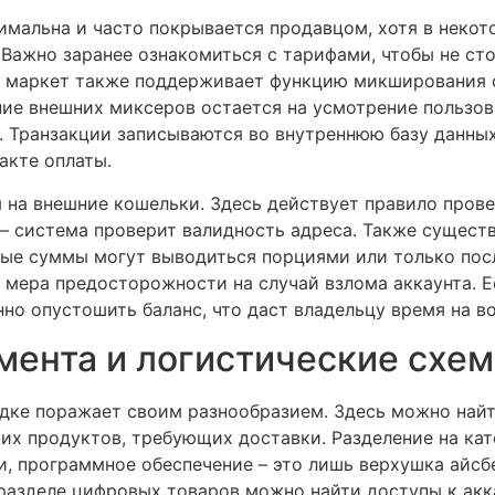
мальна и часто покрывается продавцом, хотя в некот
 Важно заранее ознакомиться с тарифами, чтобы не с
н маркет также поддерживает функцию микширования 
ние внешних миксеров остается на усмотрение пользов
. Транзакции записываются во внутреннюю базу данных
акте оплаты.
 на внешние кошельки. Здесь действует правило прове
 – система проверит валидность адреса. Также сущест
ные суммы могут выводиться порциями или только пос
мера предосторожности на случай взлома аккаунта. Е
но опустошить баланс, что даст владельцу время на в
мента и логистические схе
дке поражает своим разнообразием. Здесь можно найти
х продуктов, требующих доставки. Разделение на кат
и, программное обеспечение – это лишь верхушка айсб
разделе цифровых товаров можно найти доступы к акк