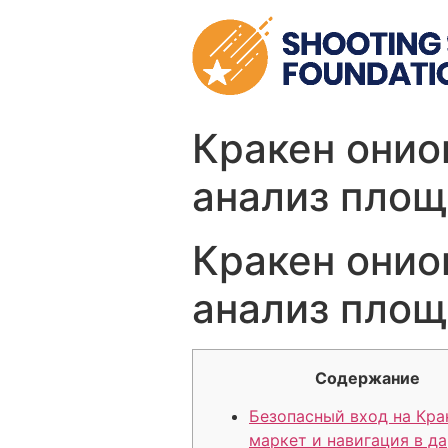
Skip
to
content
Кракен онион
анализ площ
Кракен онион
анализ площ
Содержание
Безопасный вход на Кра
маркет и навигация в д