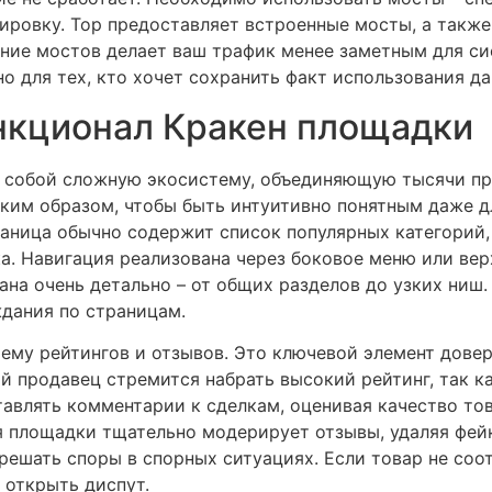
ировку. Тор предоставляет встроенные мосты, а также
ание мостов делает ваш трафик менее заметным для си
но для тех, кто хочет сохранить факт использования да
нкционал Кракен площадки
 собой сложную экосистему, объединяющую тысячи пр
ким образом, чтобы быть интуитивно понятным даже д
раница обычно содержит список популярных категорий,
а. Навигация реализована через боковое меню или вер
ана очень детально – от общих разделов до узких ниш.
ждания по страницам.
ему рейтингов и отзывов. Это ключевой элемент довери
 продавец стремится набрать высокий рейтинг, так ка
авлять комментарии к сделкам, оценивая качество тов
площадки тщательно модерирует отзывы, удаляя фейк
решать споры в спорных ситуациях. Если товар не соо
 открыть диспут.