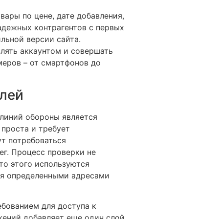
ары по цене, дате добавления,
адежных контрагентов с первых
льной версии сайта.
лять аккаунтом и совершать
меров – от смартфонов до
елей
 линий обороны является
 проста и требует
ут потребоваться
г. Процесс проверки не
то этого используются
ия определенными адресами
ебованием для доступа к
жений добавляет еще один слой