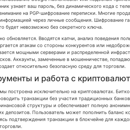
ик узнает ваш пароль, без динамического кода с теле
ь внимание на PGP-шифрование переписки. Многие прод
информацией через личные сообщения. Шифрование гар
го будет невозможно без секретного ключа.
о обновляется. Вводятся капчи, анализ поведения пол
ергается атакам со стороны конкурентов или недоброж
вается мощными серверами и распределенной инфраст
исков. Аккаунты, замеченные в мошенничестве, попадаю
создает относительно безопасную среду для торговли.
ументы и работа с криптовалю
мы построена исключительно на криптовалютах. Битко
оводить транзакции без участия традиционных банков
финансовой структуры и обеспечивает полную анонимн
х депозитов. Пользователь может пополнить баланс к
ясь подтверждения транзакции в блокчейне для каждог
торговли.