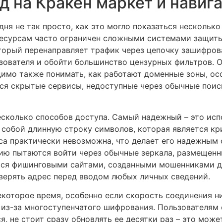
д на Кракен маркет и навиг
дня не так просто, как это могло показаться несколько
 ресурсам часто ограничен сложными системами защит
оторый перенаправляет трафик через цепочку зашифров
ьзователя и обойти большинство цензурных фильтров. 
имо также понимать, как работают доменные зоны, особ
ся скрытые сервисы, недоступные через обычные поис
есколько способов доступа. Самый надежный – это ис
т собой длинную строку символов, которая является к
са практически невозможна, что делает его надежным
нию пытаются войти через обычные зеркала, размещенн
тся фишинговыми сайтами, созданными мошенниками д
верять адрес перед вводом любых личных сведений.
которое время, особенно если скорость соединения ни
 из-за многоступенчатого шифрования. Пользователям 
я, не стоит сразу обновлять ее десятки раз – это мож