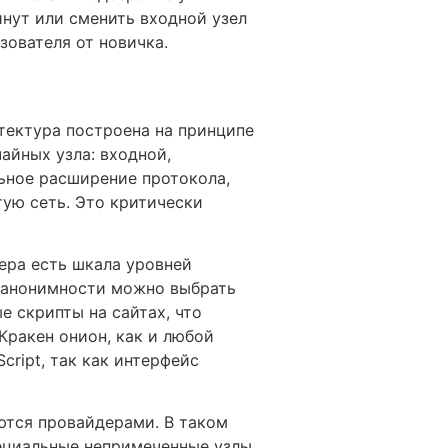
нут или сменить входной узел
зователя от новичка.
тектура построена на принципе
айных узла: входной,
льное расширение протокола,
тую сеть. Это критически
ера есть шкала уровней
й анонимности можно выбрать
 скрипты на сайтах, что
Кракен онион, как и любой
cript, так как интерфейс
ются провайдерами. В таком
ециальные непримеченные узлы,