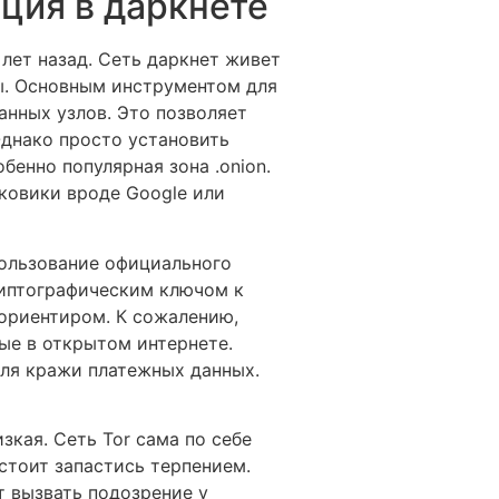
ация в даркнете
 лет назад. Сеть даркнет живет
ы. Основным инструментом для
анных узлов. Это позволяет
Однако просто установить
енно популярная зона .onion.
ковики вроде Google или
пользование официального
риптографическим ключом к
 ориентиром. К сожалению,
ые в открытом интернете.
ля кражи платежных данных.
зкая. Сеть Tor сама по себе
стоит запастись терпением.
ет вызвать подозрение у