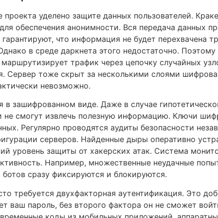
е проекта уделено защите данных пользователей. Крак
для обеспечения анонимности. Вся передача данных п
 гарантируют, что информация не будет перехвачена 
днако в среде даркнета этого недостаточно. Поэтому 
ть маршрутизирует трафик через цепочку случайных узл
ля. Сервер тоже скрыт за несколькими слоями шифрова
актически невозможно.
я в зашифрованном виде. Даже в случае гипотетическо
 не смогут извлечь полезную информацию. Ключи шиф
нных. Регулярно проводятся аудиты безопасности нез
фигурации серверов. Найденные дыры оперативно устр
ий уровень защиты от хакерских атак. Система монит
ктивность. Например, множественные неудачные попыт
 ботов сразу фиксируются и блокируются.
сто требуется двухфакторная аутентификация. Это до
ет ваш пароль, без второго фактора он не сможет войти
 временные коды из мобильных приложений, аппаратн