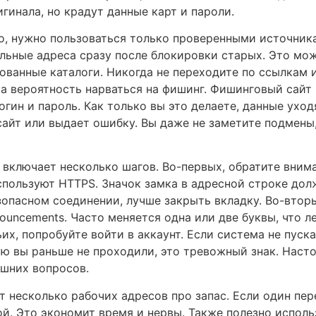
гинала, но крадут данные карт и пароли.
о, нужно пользоваться только проверенными источник
льные адреса сразу после блокировки старых. Это мож
ванные каталоги. Никогда не переходите по ссылкам и
а вероятность нарваться на фишинг. Фишинговый сайт 
огин и пароль. Как только вы это делаете, данные уход
айт или выдает ошибку. Вы даже не заметите подмены,
включает несколько шагов. Во-первых, обратите внима
спользуют HTTPS. Значок замка в адресной строке дол
опасном соединении, лучше закрыть вкладку. Во-вторы
ncements. Часто меняется одна или две буквы, что ле
ьих, попробуйте войти в аккаунт. Если система не пуск
ю вы раньше не проходили, это тревожный знак. Насто
шних вопросов.
 несколько рабочих адресов про запас. Если один пе
й. Это экономит время и нервы. Также полезно использ