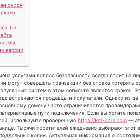
ен онион
еркало
рез Tor
сайта
тформы
ик версии
ена услугами вопрос безопасности всегда стоит на пе
они могут совершать транзакции без страха потерять 
пулярных систем в этом сегменте является кракен. Эт
где встречаются продавцы и покупатели. Однако из-з
 основному домену часто ограничивается провайдерам
льтернативные пути подключения. Если вы хотите попа
тей, используйте проверенную
https://kra-dark.com
— эт
анице. Тысячи посетителей ежедневно выбирают этот а
поддельные копии. Актуальная информация о состоян