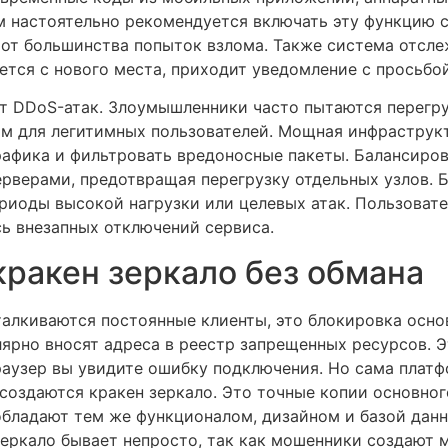
м настоятельно рекомендуется включать эту функцию с
 от большинства попыток взлома. Также система отсл
ется с нового места, приходит уведомление с просьбо
т DDoS-атак. Злоумышленники часто пытаются перегру
ым для легитимных пользователей. Мощная инфраструк
афика и фильтровать вредоносные пакеты. Балансиро
рверами, предотвращая перегрузку отдельных узлов. Б
ериоды высокой нагрузки или целевых атак. Пользоват
сь внезапных отключений сервиса.
кракен зеркало без обмана
талкиваются постоянные клиенты, это блокировка осно
ярно вносят адреса в реестр запрещенных ресурсов. Э
раузер вы увидите ошибку подключения. Но сама платф
создаются кракен зеркало. Это точные копии основног
бладают тем же функционалом, дизайном и базой данн
зеркало бывает непросто, так как мошенники создают