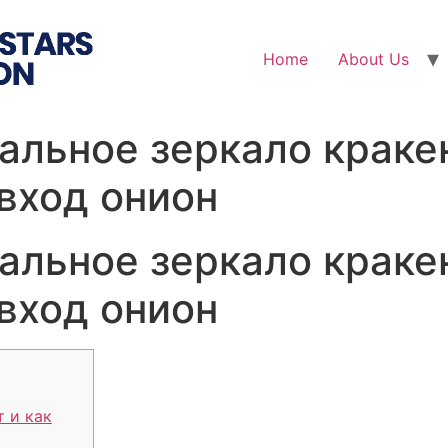
Home
About Us
уальное зеркало краке
вход онион
уальное зеркало краке
вход онион
т и как