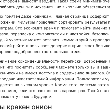
х сторон и выносят вердикт. Такая схема минимизируе
забрать деньги и исчезнуть, не выполнив обязательства
о понятен даже новичкам. Главная страница содержит 
ожений. Фильтры позволяют сортировать результаты по
етрам. Это экономит время и помогает найти именно т
азов, переписка с контрагентами и настройки безопас
ждый участник может оставить комментарий о проведен
ысокий рейтинг повышает доверие и привлекает больше
ировке недобросовестного пользователя.
внимание конфиденциальности переписки. Встроенный
ит, что прочитать сообщения можете только вы и ваш
нически не имеют доступа к содержанию диалогов. Э
передачи чувствительной информации. Пользователи ч
юдается на высоком уровне. Кроме того, система авто
 период, если это настроено в параметрах. Такой под
нных от утечек в будущем.
ы кракен онион