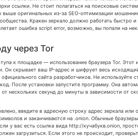
рки ссылки. Не стоит полагаться на поисковые системы
ы выше оригинальных из-за SEO-оптимизации мошенни
ообщества. Кракен зеркало должно работать быстро и 
летает ошибка script error, возможно, вы попали на н
ду через Tor
тупа к площадке — использование браузера Tor. Этот 
и. Он скрывает ваш IP-адрес и шифрует весь исходящи
с официального сайта разработчиков. Не используйте с
код. После установки запустите программу. Она автом
ь от нескольких секунд до минуты в зависимости от ск
влено, введите в адресную строку адрес зеркала или 
символов и заканчиваются на .onion. Обычные браузеры
сли у вас есть ссылка вида http://кучабукв.onion, прос
должен загрузиться. Если этого не происходит, проверь