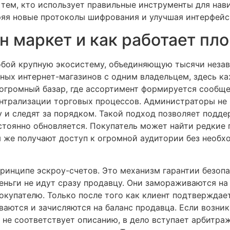
тем, кто использует правильные инструменты для нав
ряя новые протоколы шифрования и улучшая интерфейс 
ен маркет и как работает пл
обой крупную экосистему, объединяющую тысячи неза
чных интернет-магазинов с одним владельцем, здесь к
 огромный базар, где ассортимент формируется сообще
нтрализации торговых процессов. Администраторы не 
и следят за порядком. Такой подход позволяет подде
стоянно обновляется. Покупатель может найти редкие
 же получают доступ к огромной аудитории без необх
ринципе эскроу-счетов. Это механизм гарантии безопа
деньги не идут сразу продавцу. Они замораживаются на
окупателю. Только после того как клиент подтверждае
аются и зачисляются на баланс продавца. Если возник
 не соответствует описанию, в дело вступает арбитра