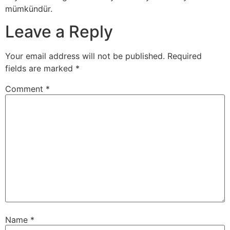
mümkündür.
Leave a Reply
Your email address will not be published.
Required
fields are marked
*
Comment
*
Name
*