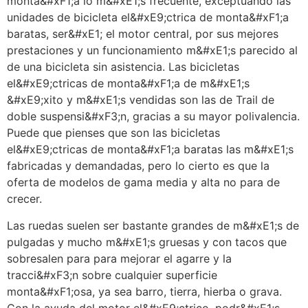
monta&#xF1;a lo m&#xE1;s frecuente, exceptuando las
unidades de bicicleta el&#xE9;ctrica de monta&#xF1;a
baratas, ser&#xE1; el motor central, por sus mejores
prestaciones y un funcionamiento m&#xE1;s parecido al
de una bicicleta sin asistencia. Las bicicletas
el&#xE9;ctricas de monta&#xF1;a de m&#xE1;s
&#xE9;xito y m&#xE1;s vendidas son las de Trail de
doble suspensi&#xF3;n, gracias a su mayor polivalencia.
Puede que pienses que son las bicicletas
el&#xE9;ctricas de monta&#xF1;a baratas las m&#xE1;s
fabricadas y demandadas, pero lo cierto es que la
oferta de modelos de gama media y alta no para de
crecer.
Las ruedas suelen ser bastante grandes de m&#xE1;s de
pulgadas y mucho m&#xE1;s gruesas y con tacos que
sobresalen para para mejorar el agarre y la
tracci&#xF3;n sobre cualquier superficie
monta&#xF1;osa, ya sea barro, tierra, hierba o grava.
Con la ayuda del motor el&#xE9;ctrico, podr&#xE1;s