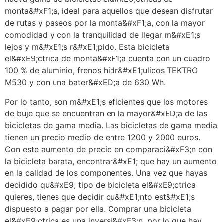
monta&#xF1;a, ideal para aquellos que desean disfrutar
de rutas y paseos por la monta&#xF1;a, con la mayor
comodidad y con la tranquilidad de llegar m&#xE1;s
lejos y m&#xE1;s r&#xE1;pido. Esta bicicleta
el&#xE9;ctrica de monta&#xF1;a cuenta con un cuadro
100 % de aluminio, frenos hidr&#xE1;ulicos TEKTRO
M530 y con una bater&#xED;a de 630 Wh.
Por lo tanto, son m&#xE1;s eficientes que los motores
de buje que se encuentran en la mayor&#xED;a de las
bicicletas de gama media. Las bicicletas de gama media
tienen un precio medio de entre 1200 y 2000 euros.
Con este aumento de precio en comparaci&#xF3;n con
la bicicleta barata, encontrar&#xE1; que hay un aumento
en la calidad de los componentes. Una vez que hayas
decidido qu&#xE9; tipo de bicicleta el&#xE9;ctrica
quieres, tienes que decidir cu&#xE1;nto est&#xE1;s
dispuesto a pagar por ella. Comprar una bicicleta
el&#xE9;ctrica es una inversi&#xF3;n, por lo que hay