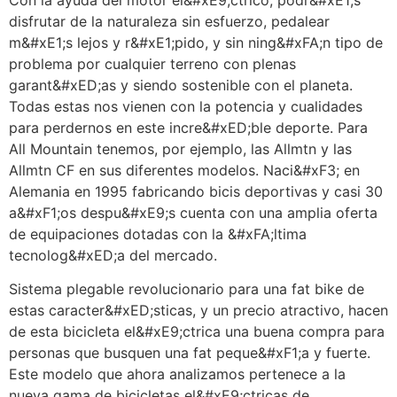
disfrutar de la naturaleza sin esfuerzo, pedalear
m&#xE1;s lejos y r&#xE1;pido, y sin ning&#xFA;n tipo de
problema por cualquier terreno con plenas
garant&#xED;as y siendo sostenible con el planeta.
Todas estas nos vienen con la potencia y cualidades
para perdernos en este incre&#xED;ble deporte. Para
All Mountain tenemos, por ejemplo, las Allmtn y las
Allmtn CF en sus diferentes modelos. Naci&#xF3; en
Alemania en 1995 fabricando bicis deportivas y casi 30
a&#xF1;os despu&#xE9;s cuenta con una amplia oferta
de equipaciones dotadas con la &#xFA;ltima
tecnolog&#xED;a del mercado.
Sistema plegable revolucionario para una fat bike de
estas caracter&#xED;sticas, y un precio atractivo, hacen
de esta bicicleta el&#xE9;ctrica una buena compra para
personas que busquen una fat peque&#xF1;a y fuerte.
Este modelo que ahora analizamos pertenece a la
nueva gama de bicicletas el&#xE9;ctricas de