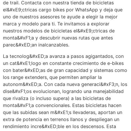
de trail. Contacta con nuestra tienda de bicicletas
el&#xE9;ctricas cargo bikes por WhatsApp y deja que
uno de nuestros asesores te ayude a elegir la mejor
marca y modelo para ti. Te invitamos a explorar
nuestros modelos de bicicletas el&#xE9;ctricas de
monta&#xF1;a y descubrir nuevas rutas que antes
parec&#xED;an inalcanzables.
La tecnolog&#xED;a avanza a pasos agigantados, con
un cat&#xE1;logo en constante crecimiento de e-bikes
con bater&#xED;as de gran capacidad y sistemas como
los range extenders, que permiten ampliar la
autonom&#xED;a. Con cada nueva generaci&#xF3;n, los
dise&#xF1;os evolucionan, logrando una manejabilidad
que rivaliza (o incluso supera) a las bicicletas de
monta&#xF1;a convencionales. Estas bicicletas hacen
que las subidas sean m&#xE1;s llevaderas, aportan un
extra de potencia en terrenos llanos y despliegan un
rendimiento incre&#xED;ble en los descensos. Esta