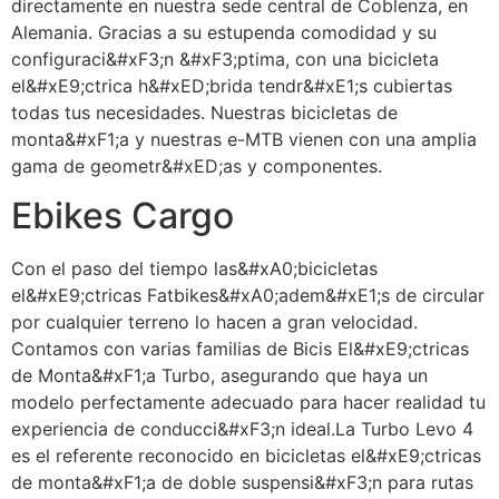
directamente en nuestra sede central de Coblenza, en
Alemania. Gracias a su estupenda comodidad y su
configuraci&#xF3;n &#xF3;ptima, con una bicicleta
el&#xE9;ctrica h&#xED;brida tendr&#xE1;s cubiertas
todas tus necesidades. Nuestras bicicletas de
monta&#xF1;a y nuestras e-MTB vienen con una amplia
gama de geometr&#xED;as y componentes.
Ebikes Cargo
Con el paso del tiempo las&#xA0;bicicletas
el&#xE9;ctricas Fatbikes&#xA0;adem&#xE1;s de circular
por cualquier terreno lo hacen a gran velocidad.
Contamos con varias familias de Bicis El&#xE9;ctricas
de Monta&#xF1;a Turbo, asegurando que haya un
modelo perfectamente adecuado para hacer realidad tu
experiencia de conducci&#xF3;n ideal.La Turbo Levo 4
es el referente reconocido en bicicletas el&#xE9;ctricas
de monta&#xF1;a de doble suspensi&#xF3;n para rutas