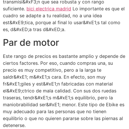
transmisi&#xF3;n que sea robusta y con rango
suficiente.
bici electrica madrid
Lo importante es que el
cuadro se adapte a tu realidad, no a una idea
est&#xE9;tica, porque al final lo usar&#xE1;s tal como
es, d&#xED;a tras d&#xED;a.
Par de motor
Este rango de precios es bastante amplio y depende de
ciertos factores. Por eso, cuando compras una, su
precio es muy competitivo, pero a la larga te
saldr&#xE1; m&#xE1;s cara. En efecto, son muy
fr&#xE1;giles y est&#xE1;n fabricadas con material
el&#xE9;ctrico de mala calidad. Con sus dos ruedas
traseras, tendr&#xE1;s m&#xE1;s equilibrio, pero la
maniobrabilidad ser&#xE1; menor. Este tipo de Ebike es
muy adecuado para las personas que no tienen
equilibrio o que no quieren pararse sobre las piernas al
detenerse.