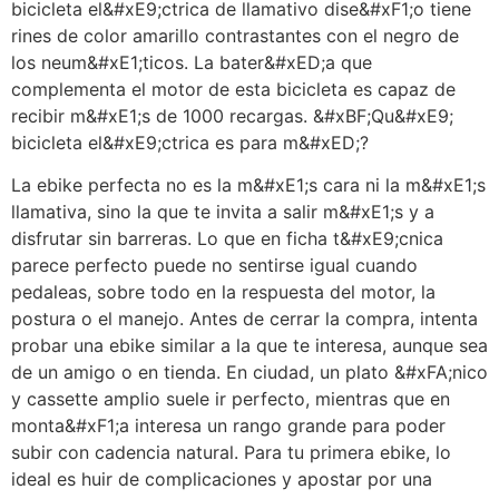
bicicleta el&#xE9;ctrica de llamativo dise&#xF1;o tiene
rines de color amarillo contrastantes con el negro de
los neum&#xE1;ticos. La bater&#xED;a que
complementa el motor de esta bicicleta es capaz de
recibir m&#xE1;s de 1000 recargas. &#xBF;Qu&#xE9;
bicicleta el&#xE9;ctrica es para m&#xED;?
La ebike perfecta no es la m&#xE1;s cara ni la m&#xE1;s
llamativa, sino la que te invita a salir m&#xE1;s y a
disfrutar sin barreras. Lo que en ficha t&#xE9;cnica
parece perfecto puede no sentirse igual cuando
pedaleas, sobre todo en la respuesta del motor, la
postura o el manejo. Antes de cerrar la compra, intenta
probar una ebike similar a la que te interesa, aunque sea
de un amigo o en tienda. En ciudad, un plato &#xFA;nico
y cassette amplio suele ir perfecto, mientras que en
monta&#xF1;a interesa un rango grande para poder
subir con cadencia natural. Para tu primera ebike, lo
ideal es huir de complicaciones y apostar por una