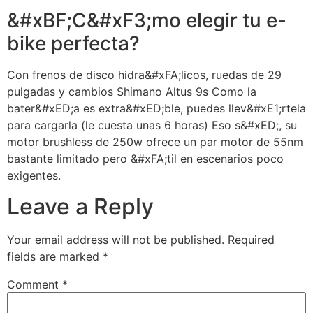
&#xBF;C&#xF3;mo elegir tu e-
bike perfecta?
Con frenos de disco hidra&#xFA;licos, ruedas de 29
pulgadas y cambios Shimano Altus 9s Como la
bater&#xED;a es extra&#xED;ble, puedes llev&#xE1;rtela
para cargarla (le cuesta unas 6 horas) Eso s&#xED;, su
motor brushless de 250w ofrece un par motor de 55nm
bastante limitado pero &#xFA;til en escenarios poco
exigentes.
Leave a Reply
Your email address will not be published.
Required
fields are marked
*
Comment
*