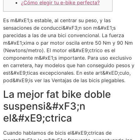
¿Cómo elegir tu e-bike perfecta?
Es m&#xE1;s estable, al centrar su peso, y las
sensaciones de conducci&#xF3;n son m&#xE1;s
parecidas a las de una bici convencional. La fuerza
m&#xE1;xima o par motor oscila entre 50 Nm y 90 Nm
(Newtons/metro). El motor el&#xE9;ctrico es el
componente m&#xE1;s importante. Para uso exclusivo
en carretera, hay modelos que han conseguido pesos y
est&#xE9;ticas excepcionales. En este art&#xED;culo,
pod&#xE9;is ver las Ventajas de las bicis plegables.
La mejor fat bike doble
suspensi&#xF3;n
el&#xE9;ctrica
Cuando hablamos de bicis el&#xE9;ctricas de