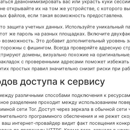
аться деанонимизировать вас или украсть куки сессии
не открывайте их на том же устройстве, с которого вы
ых файлов, если такая возможность предоставлена.
то защита учетных данных. Используйте уникальный п
 тот же пароль на разных площадках. Включите двухф
 возможность. Это добавит дополнительный уровень з
осторожны с фишингом. Всегда проверяйте адресную ст
стрируют домены, визуально похожие на оригинальные,
закладок с проверенными адресами поможет избежать 
тих простых правил значительно снизит риски при раб
дов доступа к сервису
между различными способами подключения к ресурсам
ное разделение проходит между использованием поверх
имной сети Tor. Доступ через зеркала в обычной сети 
лнительного программного обеспечения и не режет ско
к ваш интернет-провайдер видит факт посещения конкр