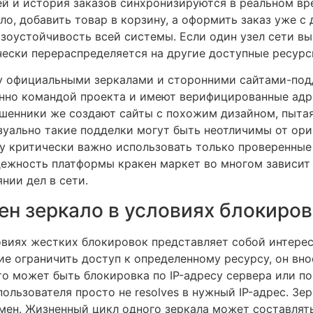
ей и история заказов синхронизируются в реальном вре
о, добавить товар в корзину, а оформить заказ уже с 
зоустойчивость всей системы. Если один узел сети вы
чески перераспределяется на другие доступные ресурс
у официальными зеркалами и сторонними сайтами-под
но командой проекта и имеют верифицированные адре
шенники же создают сайты с похожим дизайном, пыта
изуально такие подделки могут быть неотличимы от ориг
му критически важно использовать только проверенны
дежность платформы кракен маркет во многом зависит
нии дел в сети.
ен зеркало в условиях блокиро
овиях жестких блокировок представляет собой интерес
ие ограничить доступ к определенному ресурсу, он вн
о может быть блокировка по IP-адресу сервера или по
пользователя просто не resolves в нужный IP-адрес. Зе
мен. Жизненный цикл одного зеркала может составлять