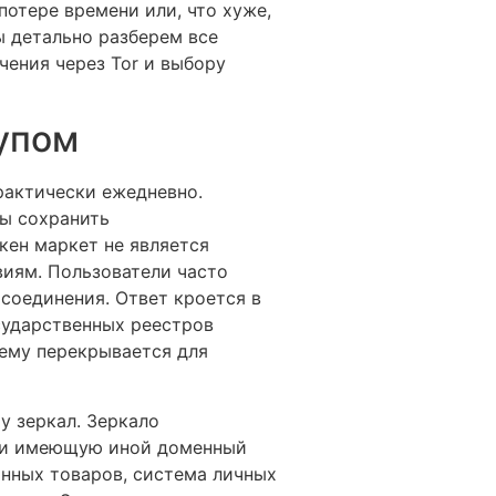
отере времени или, что хуже,
ы детально разберем все
ения через Tor и выбору
тупом
рактически ежедневно.
ы сохранить
кен маркет не является
виям. Пользователи часто
 соединения. Ответ кроется в
сударственных реестров
нему перекрывается для
у зеркал. Зеркало
е и имеющую иной доменный
анных товаров, система личных