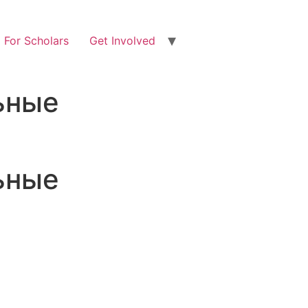
For Scholars
Get Involved
льные
льные