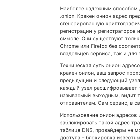
Наиболее надежным способом д
.onion. Кракен онион адрес пр
сгенерированную криптографич
регистрации у регистраторов 
смысле. Они существуют только
Chrome или Firefox без соотве
владельцев сервиса, так и для 
Техническая суть онион адрес
кракен онион, ваш запрос прох
предыдущий и следующий узел 
каждый узел расшифровывает то
называемый выходным, видит т
отправителем. Сам сервис, в с
Использование онион адресов 
заблокировать такой адрес тр
таблице DNS, провайдеры не м
доступа – блокировка известных