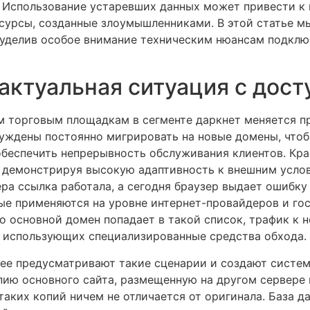
 Использование устаревших данных может привести к п
сурсы, созданные злоумышленниками. В этой статье м
 уделив особое внимание техническим нюансам подключ
 актуальная ситуация с дос
м торговым площадкам в сегменте даркнет меняется п
ждены постоянно мигрировать на новые домены, чтоб
обеспечить непрерывность обслуживания клиентов. Кра
, демонстрируя высокую адаптивность к внешним усло
ра ссылка работала, а сегодня браузер выдает ошибку
ые применяются на уровне интернет-провайдеров и го
о основной домен попадает в такой список, трафик к 
е использующих специализированные средства обхода.
ее предусматривают такие сценарии и создают систем
пию основного сайта, размещенную на другом сервер
таких копий ничем не отличается от оригинала. База д