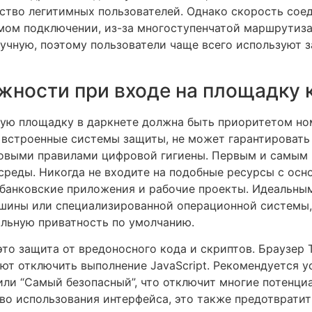
тво легитимных пользователей. Однако скорость соед
ямом подключении, из-за многоступенчатой маршрутиза
ручную, поэтому пользователи чаще всего используют 
ности при входе на площадку 
бую площадку в даркнете должна быть приоритетом но
 встроенные системы защиты, не может гарантировать 
зовыми правилами цифровой гигиены. Первым и самым
среды. Никогда не входите на подобные ресурсы с осн
 банковские приложения и рабочие проекты. Идеальны
ины или специализированной операционной системы, т
льную приватность по умолчанию.
это защита от вредоносного кода и скриптов. Браузер 
ют отключить выполнение JavaScript. Рекомендуется у
или “Самый безопасный”, что отключит многие потенци
тво использования интерфейса, это также предотврати