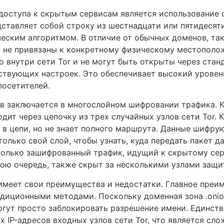
оступа к скрытым сервисам является использование се
едставляет собой строку из шестнадцати или пятидесят
еским алгоритмом. В отличие от обычных доменов, так
и не привязаны к конкретному физическому местополо
 внутри сети Tor и не могут быть открыты через ста
тствующих настроек. Это обеспечивает высокий уровен
посетителей.
ов заключается в многослойном шифровании трафика. К
одит через цепочку из трех случайных узлов сети Tor. 
в цепи, но не знает полного маршрута. Данные шифрую
лько свой слой, чтобы узнать, куда передать пакет да
олько зашифрованный трафик, идущий к скрытому серви
вою очередь, также скрыт за несколькими узлами защи
имеет свои преимущества и недостатки. Главное преи
адиционными методами. Поскольку доменная зона .onio
огут просто заблокировать разрешение имени. Единст
 IP-адресов входных узлов сети Tor, что является сло