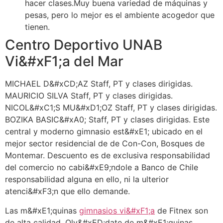
hacer clases.Muy buena variedad de máquinas y
pesas, pero lo mejor es el ambiente acogedor que
tienen.
Centro Deportivo UNAB
Vi&#xF1;a del Mar
MICHAEL D&#xCD;AZ Staff, PT y clases dirigidas.
MAURICIO SILVA Staff, PT y clases dirigidas.
NICOL&#xC1;S MU&#xD1;OZ Staff, PT y clases dirigidas.
BOZIKA BASIC&#xA0; Staff, PT y clases dirigidas. Este
central y moderno gimnasio est&#xE1; ubicado en el
mejor sector residencial de de Con-Con, Bosques de
Montemar. Descuento es de exclusiva responsabilidad
del comercio no cabi&#xE9;ndole a Banco de Chile
responsabilidad alguna en ello, ni la ulterior
atenci&#xF3;n que ello demande.
Las m&#xE1;quinas
gimnasios vi&#xF1;a
de Fitnex son
de alta calidad. Olv&#xED;date de m&#xE1;quinas