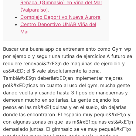
Reñaca. (Gimnasio) en Viña del Mar
(Valparaíso).
Complejo Deportivo Nueva Aurora
Centro Deportivo UNAB Viña del
Mar
Buscar una buena app de entrenamiento como Gym wp
por ejemplo y seguir una rutina de ejercicios.A futuro se
requiere renovaci&#xF3;n de maquinas de ejercicio y
as&#xED; el $ vale absolutamente la pena.
Tambi&#xE9;n deber&#xED;an implementar mejores
pol&#xED;ticas en cuanto al uso del gym, mucha gente
dando vuelta y usando hasta 3 tipos de mancuernas y
demoran mucho en soltarlas. La gente dejando los
pesos en las m&#xE1;quinas y en el suelo, sin dejarlas
donde las encontraron. El espacio muy peque&#xF1;o y
con algunas zonas en que las m&#xE1;quinas est&#xE1;n
demasiado juntas. El gimnasio se ve muy peque&#xF1;o