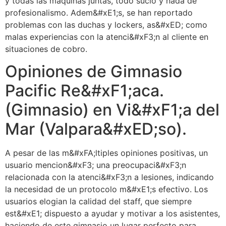
y todas las maquinas juntas, todo sucio y nada de
profesionalismo. Adem&#xE1;s, se han reportado
problemas con las duchas y lockers, as&#xED; como
malas experiencias con la atenci&#xF3;n al cliente en
situaciones de cobro.
Opiniones de Gimnasio
Pacific Re&#xF1;aca.
(Gimnasio) en Vi&#xF1;a del
Mar (Valpara&#xED;so).
A pesar de las m&#xFA;ltiples opiniones positivas, un
usuario mencion&#xF3; una preocupaci&#xF3;n
relacionada con la atenci&#xF3;n a lesiones, indicando
la necesidad de un protocolo m&#xE1;s efectivo. Los
usuarios elogian la calidad del staff, que siempre
est&#xE1; dispuesto a ayudar y motivar a los asistentes,
haciendo de este gimnasio un lugar perfecto para