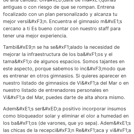
antiguas o con riesgo de que se rompan. Entrena
focalizado con un plan personalizado y alcanza tu
mejor versi&#xF3;n. Encuentra el gimnasio m&#xE1;s
cercano a ti Es bueno contar con nuestro staff para
tener una mejor experiencia.
Tambi&#xE9;n se ha se&#xF1;alado la necesidad de
mejorar la infraestructura de los ba&#xF1;os y el
tama&#xF1;o de algunos espacios. Somos tajantes en
este aspecto, porque sabemos lo inc&#xF3;modo que
es entrenar en otros gimnasios. Si quieres aparecer en
nuestro listado de gimnasios de Vi&#xF1;a del Mar o en
nuestro listado de entrenadores personales en
Vi&#xF1;a del Mar, puedes darte de alta ahora mismo.
Adem&#xE1;s ser&#xED;a positivo incorporar insumos
como bloqueador solar y eliminar el olor a humedad en
los ba&#xF1;os (de varones, que yo sepa). Adem&#xE1;s
las chicas de la recepci&#xF3;n Re&#xF1;aca y vi&#xF1;a