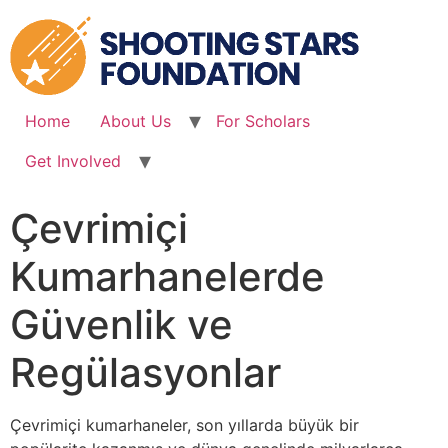
Skip
to
content
Home
About Us
For Scholars
Get Involved
Çevrimiçi
Kumarhanelerde
Güvenlik ve
Regülasyonlar
Çevrimiçi kumarhaneler, son yıllarda büyük bir