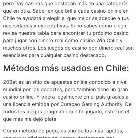
pero hay casinos que destacan más en una categoría
que en otra. Saber en qué brilla cada casino online en
Chile te ayudará a elegir el que mejor se adecúe a tus
necesidades y expectativas. Si no sabes cómo elegir,
revisa nuestra tabla para encontrar tu próximo casino
para jugar con dinero real como casino Win Chile y
muchos otros. Los juegos de casino con dinero real son
esenciales para cualquier casino destacado.
Métodos más usados en Chile:
20Bet es un sitio de apuestas online conocido a nivel
mundial por los deportes, pero también tiene un gran
casino online. Y opera legalmente en el país gracias a
una licencia emitida por Curacao Gaming Authority. De
todos los juegos pragmatic que he jugado, este fue el
que más me dejó plata.
Como método de pago, es uno de los más rápidos,