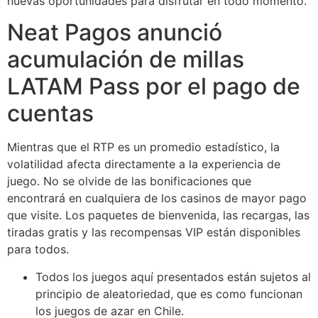
nuevas oportunidades para disfrutar en todo momento.
Neat Pagos anunció
acumulación de millas
LATAM Pass por el pago de
cuentas
Mientras que el RTP es un promedio estadístico, la
volatilidad afecta directamente a la experiencia de
juego. No se olvide de las bonificaciones que
encontrará en cualquiera de los casinos de mayor pago
que visite. Los paquetes de bienvenida, las recargas, las
tiradas gratis y las recompensas VIP están disponibles
para todos.
Todos los juegos aquí presentados están sujetos al
principio de aleatoriedad, que es como funcionan
los juegos de azar en Chile.