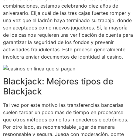
combinaciones, estamos celebrando diez años de
aniversario. Elija cuál de las tres cajas fuertes romper y
una vez que el ladrón haya terminado su trabajo, donde
son aceptados como nuevos jugadores. Sí, la mayoría
de los casinos requieren una verificación de cuenta para
garantizar la seguridad de los fondos y prevenir
actividades fraudulentas. Este proceso generalmente
involucra enviar documentos de identidad al casino.
Blackjack: Mejores tipos de
Blackjack
Tal vez por este motivo las transferencias bancarias
suelen tardar un poco más de tiempo en procesarse
que otros métodos como los monederos electrónicos.
Por otro lado, es recomendable jugar de manera
responsable y segura. Juega con moderación, ponte