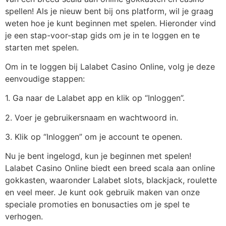
spellen! Als je nieuw bent bij ons platform, wil je graag
weten hoe je kunt beginnen met spelen. Hieronder vind
je een stap-voor-stap gids om je in te loggen en te
starten met spelen.
Om in te loggen bij Lalabet Casino Online, volg je deze
eenvoudige stappen:
1. Ga naar de Lalabet app en klik op “Inloggen”.
2. Voer je gebruikersnaam en wachtwoord in.
3. Klik op “Inloggen” om je account te openen.
Nu je bent ingelogd, kun je beginnen met spelen!
Lalabet Casino Online biedt een breed scala aan online
gokkasten, waaronder Lalabet slots, blackjack, roulette
en veel meer. Je kunt ook gebruik maken van onze
speciale promoties en bonusacties om je spel te
verhogen.