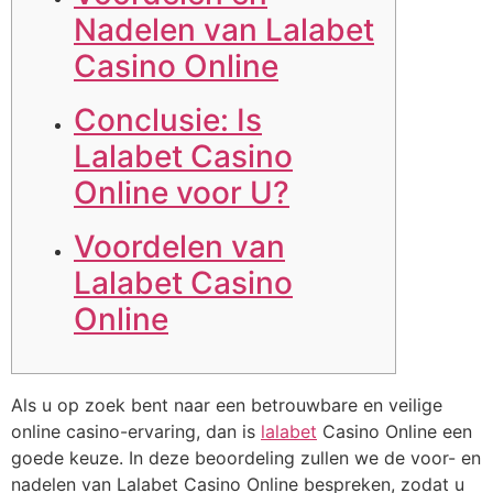
Nadelen van Lalabet
Casino Online
Conclusie: Is
Lalabet Casino
Online voor U?
Voordelen van
Lalabet Casino
Online
Als u op zoek bent naar een betrouwbare en veilige
online casino-ervaring, dan is
lalabet
Casino Online een
goede keuze. In deze beoordeling zullen we de voor- en
nadelen van Lalabet Casino Online bespreken, zodat u