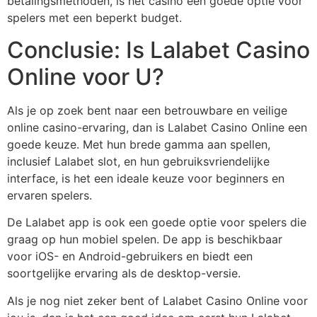
betalingsmethoden, is het casino een goede optie voor
spelers met een beperkt budget.
Conclusie: Is Lalabet Casino
Online voor U?
Als je op zoek bent naar een betrouwbare en veilige
online casino-ervaring, dan is Lalabet Casino Online een
goede keuze. Met hun brede gamma aan spellen,
inclusief Lalabet slot, en hun gebruiksvriendelijke
interface, is het een ideale keuze voor beginners en
ervaren spelers.
De Lalabet app is ook een goede optie voor spelers die
graag op hun mobiel spelen. De app is beschikbaar
voor iOS- en Android-gebruikers en biedt een
soortgelijke ervaring als de desktop-versie.
Als je nog niet zeker bent of Lalabet Casino Online voor