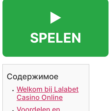
▶️
SPELEN
Содержимое
Welkom bij Lalabet
Casino Online
Voordelen en