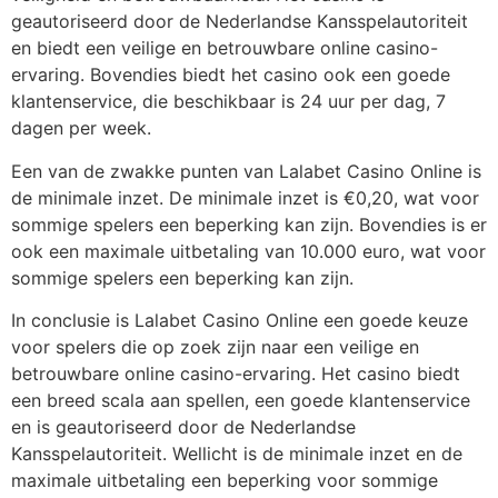
geautoriseerd door de Nederlandse Kansspelautoriteit
en biedt een veilige en betrouwbare online casino-
ervaring. Bovendies biedt het casino ook een goede
klantenservice, die beschikbaar is 24 uur per dag, 7
dagen per week.
Een van de zwakke punten van Lalabet Casino Online is
de minimale inzet. De minimale inzet is €0,20, wat voor
sommige spelers een beperking kan zijn. Bovendies is er
ook een maximale uitbetaling van 10.000 euro, wat voor
sommige spelers een beperking kan zijn.
In conclusie is Lalabet Casino Online een goede keuze
voor spelers die op zoek zijn naar een veilige en
betrouwbare online casino-ervaring. Het casino biedt
een breed scala aan spellen, een goede klantenservice
en is geautoriseerd door de Nederlandse
Kansspelautoriteit. Wellicht is de minimale inzet en de
maximale uitbetaling een beperking voor sommige