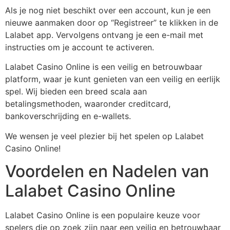
Als je nog niet beschikt over een account, kun je een
nieuwe aanmaken door op “Registreer” te klikken in de
Lalabet app. Vervolgens ontvang je een e-mail met
instructies om je account te activeren.
Lalabet Casino Online is een veilig en betrouwbaar
platform, waar je kunt genieten van een veilig en eerlijk
spel. Wij bieden een breed scala aan
betalingsmethoden, waaronder creditcard,
bankoverschrijding en e-wallets.
We wensen je veel plezier bij het spelen op Lalabet
Casino Online!
Voordelen en Nadelen van
Lalabet Casino Online
Lalabet Casino Online is een populaire keuze voor
spelers die op zoek zijn naar een veilig en betrouwbaar