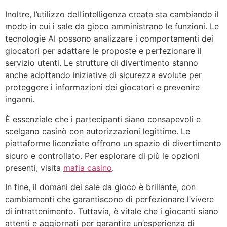
Inoltre, l’utilizzo dell’intelligenza creata sta cambiando il
modo in cui i sale da gioco amministrano le funzioni. Le
tecnologie AI possono analizzare i comportamenti dei
giocatori per adattare le proposte e perfezionare il
servizio utenti. Le strutture di divertimento stanno
anche adottando iniziative di sicurezza evolute per
proteggere i informazioni dei giocatori e prevenire
inganni.
È essenziale che i partecipanti siano consapevoli e
scelgano casinò con autorizzazioni legittime. Le
piattaforme licenziate offrono un spazio di divertimento
sicuro e controllato. Per esplorare di più le opzioni
presenti, visita
mafia casino
.
In fine, il domani dei sale da gioco è brillante, con
cambiamenti che garantiscono di perfezionare l’vivere
di intrattenimento. Tuttavia, è vitale che i giocanti siano
attenti e aggiornati per garantire un’esperienza di