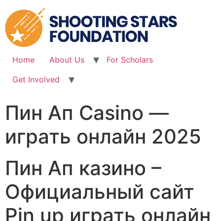
Skip
to
content
Home
About Us
For Scholars
Get Involved
Пин Ап Casino —
играть онлайн 2025
Пин Ап казино –
Официальный сайт
Pin up играть онлайн