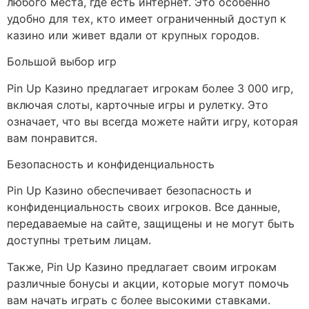
любого места, где есть интернет. Это особенно
удобно для тех, кто имеет ограниченный доступ к
казино или живет вдали от крупных городов.
Большой выбор игр
Pin Up Казино предлагает игрокам более 3 000 игр,
включая слоты, карточные игры и рулетку. Это
означает, что вы всегда можете найти игру, которая
вам понравится.
Безопасность и конфиденциальность
Pin Up Казино обеспечивает безопасность и
конфиденциальность своих игроков. Все данные,
передаваемые на сайте, защищены и не могут быть
доступны третьим лицам.
Также, Pin Up Казино предлагает своим игрокам
различные бонусы и акции, которые могут помочь
вам начать играть с более высокими ставками.