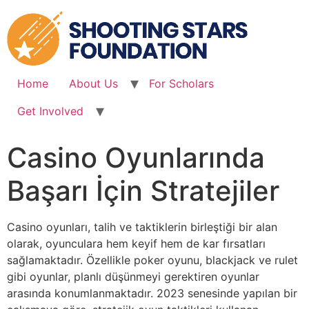
Skip
to
content
Home
About Us
For Scholars
Get Involved
Casino Oyunlarında
Başarı İçin Stratejiler
Casino oyunları, talih ve taktiklerin birleştiği bir alan
olarak, oyunculara hem keyif hem de kar fırsatları
sağlamaktadır. Özellikle poker oyunu, blackjack ve rulet
gibi oyunlar, planlı düşünmeyi gerektiren oyunlar
arasında konumlanmaktadır. 2023 senesinde yapılan bir