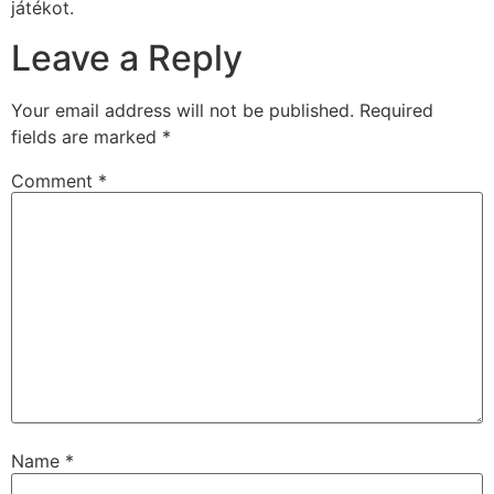
játékot.
Leave a Reply
Your email address will not be published.
Required
fields are marked
*
Comment
*
Name
*