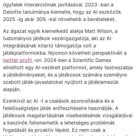
ügyfelek interakcióinak javításával. 2023 -ban a
Deloitte tanulmánya kiemelte, hogy az AI eszközök
2025 -ig akár 30% -kal növelhetik a bevételeket.
Az ágazat egyik kiemelkedő alakja Matt Wilson, a
tudományos játékok vezérigazgatója, aki az AI
integrálásának kitartó támogatója volt a
játékplatformokba. Nyomon követheti perspektíváit a
twitter profil
-on. 2024-ben a Scientific Games
elindított egy AI-vezérelt platformot, amely testreszabja
a játékélményeket, és a játékosok számára személyre
szabott játék-javaslatokat nyújtott a játéklemezük
alapján.
Ezenkívül az AI -t a csalások azonosítására és a
felelősségteljes játék erőfeszítéseire használják. A
játékosok magatartásának viselkedésének vizsgálatával
a kaszinók felismerhetik a lehetséges problémák
fogadását és proaktív lépést. Ez nem csak a