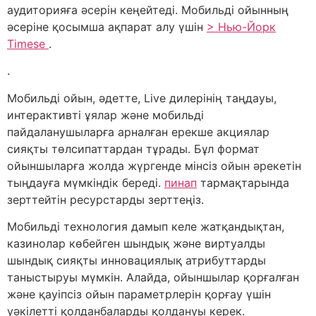
аудиторияға әсерін кеңейтеді. Мобильді ойынның
әсеріне қосымша ақпарат алу үшін
> Нью-Йорк
Timese
.
.
Мобильді ойын, әдетте, Live дилерінің таңдауы,
интерактивті ұялар және мобильді
пайдаланушыларға арналған ерекше акциялар
сияқты төлсипаттардан тұрады. Бұл формат
ойыншыларға жолда жүргенде мінсіз ойын әрекетін
тыңдауға мүмкіндік береді.
пинап
тармақтарында
зерттейтін ресурстарды зерттеңіз.
Мобильді технология дамып келе жатқандықтан,
казинолар көбейген шындық және виртуалды
шындық сияқты инновациялық атрибуттарды
таныстыруы мүмкін. Алайда, ойыншылар қорғалған
және қауіпсіз ойын параметрлерін қорғау үшін
уәкілетті қолданбаларды қолдануы керек.