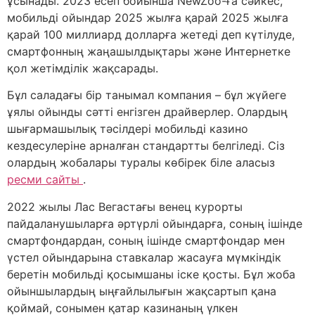
ұсынады. 2023 есеп бойынша NewZoo-ға сәйкес,
мобильді ойындар 2025 жылға қарай 2025 жылға
қарай 100 миллиард долларға жетеді деп күтілуде,
смартфонның жаңашылдықтары және Интернетке
қол жетімділік жақсарады.
Бұл саладағы бір танымал компания – бұл жүйеге
ұялы ойынды сәтті енгізген драйверлер. Олардың
шығармашылық тәсілдері мобильді казино
кездесулеріне арналған стандартты белгіледі. Сіз
олардың жобалары туралы көбірек біле аласыз
ресми сайты
.
2022 жылы Лас Вегастағы венец курорты
пайдаланушыларға әртүрлі ойындарға, соның ішінде
смартфондардан, соның ішінде смартфондар мен
үстел ойындарына ставкалар жасауға мүмкіндік
беретін мобильді қосымшаны іске қосты. Бұл жоба
ойыншылардың ыңғайлылығын жақсартып қана
қоймай, сонымен қатар казинаның үлкен