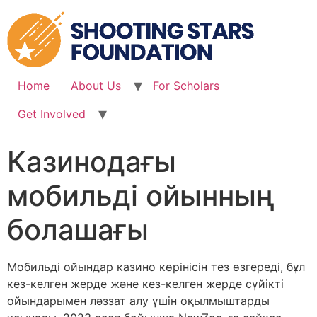
Skip
to
content
Home
About Us
For Scholars
Get Involved
Казинодағы
мобильді ойынның
болашағы
Мобильді ойындар казино көрінісін тез өзгереді, бұл
кез-келген жерде және кез-келген жерде сүйікті
ойындарымен ләззат алу үшін оқылмыштарды